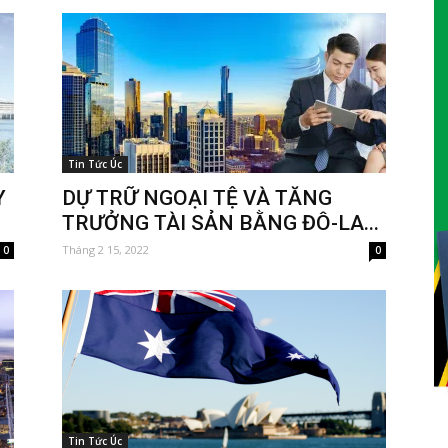
Tin Tức Úc
Y
DỰ TRỮ NGOẠI TỆ VÀ TĂNG
TRƯỞNG TÀI SẢN BẰNG ĐÔ-LA...
Tháng 2 15, 2022
0
0
Tin Tức Úc