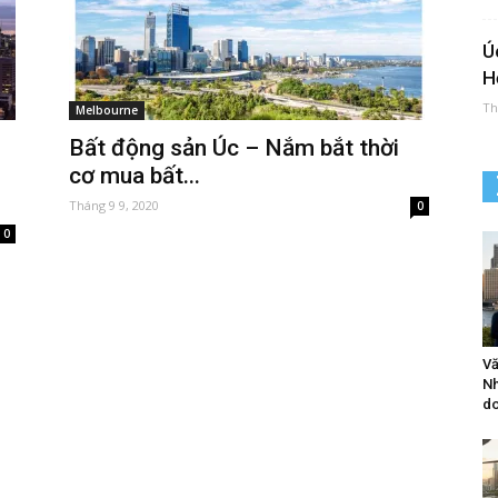
Ú
H
Th
Melbourne
Bất động sản Úc – Nắm bắt thời
cơ mua bất...
Tháng 9 9, 2020
0
0
Vă
Nh
do