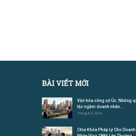
BÀI VIẾT MỚI
Văn hóa công sở Úc: Những q
tắc ngầm doanh nhân...
Tháng 8 6, 2026
Chìa Khóa Pháp Lý Cho Doanh
Nhân Visa 188A Lên Thường...