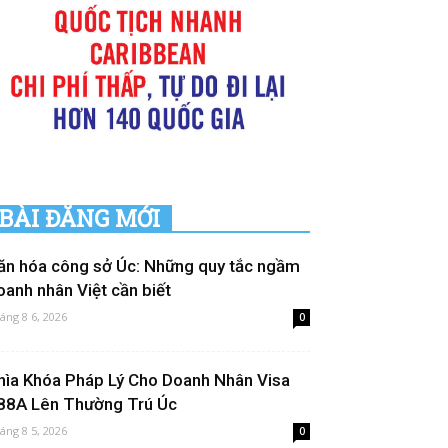
BÀI ĐĂNG MỚI
ăn hóa công sở Úc: Những quy tắc ngầm
oanh nhân Việt cần biết
áng 8 6, 2026
0
hìa Khóa Pháp Lý Cho Doanh Nhân Visa
88A Lên Thường Trú Úc
áng 8 5, 2026
0