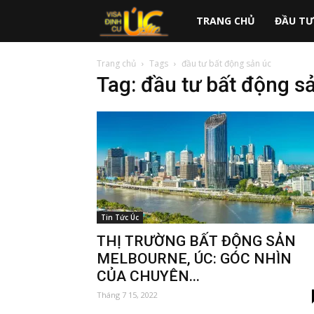
australiavisa.vn
TRANG CHỦ
ĐẦU TƯ
Trang chủ
Tags
đầu tư bất động sản úc
Tag: đầu tư bất động s
Tin Tức Úc
THỊ TRƯỜNG BẤT ĐỘNG SẢN
MELBOURNE, ÚC: GÓC NHÌN
CỦA CHUYÊN...
Tháng 7 15, 2022