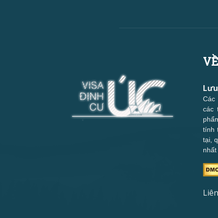
VỀ
Lưu
Các 
các 
phẩm
tính
tại,
nhất
Liên