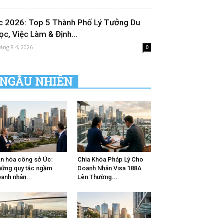
c 2026: Top 5 Thành Phố Lý Tưởng Du
ọc, Việc Làm & Định...
áng 8 4, 2026
0
NGẪU NHIÊN
n hóa công sở Úc:
Chìa Khóa Pháp Lý Cho
ững quy tắc ngầm
Doanh Nhân Visa 188A
anh nhân...
Lên Thường...