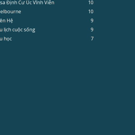
isa Định Cư Úc Vĩnh Viễn
10
elbourne
10
iên Hệ
9
u lịch cuộc sống
9
u học
7