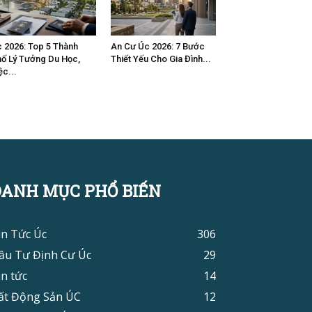
 2026: Top 5 Thành
An Cư Úc 2026: 7 Bước
ố Lý Tưởng Du Học,
Thiết Yếu Cho Gia Đình...
ệc...
DANH MỤC PHỔ BIẾN
in Tức Úc
306
ầu Tư Định Cư Úc
29
in tức
14
ất Động Sản ÚC
12