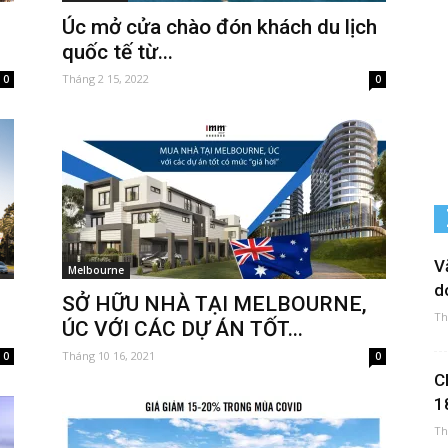
Úc mở cửa chào đón khách du lịch
quốc tế từ...
Tháng 2 15, 2022
0
0
V
Melbourne
d
SỞ HỮU NHÀ TẠI MELBOURNE,
Th
ÚC VỚI CÁC DỰ ÁN TỐT...
Tháng 10 16, 2021
0
0
C
1
Th