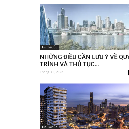
Tin Tức Úc
NHỮNG ĐIỀU CẦN LƯU Ý VỀ QU
TRÌNH VÀ THỦ TỤC...
Tháng 3 8, 2022
Tin Tức Úc