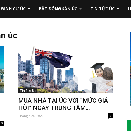
 ĐỊNH CƯ ÚC
BẤT ĐỘNG SẢN ÚC
TIN TỨC ÚC
L
ản úc
Tin Tức Úc
MUA NHÀ TẠI ÚC VỚI “MỨC GIÁ
HỜI” NGAY TRUNG TÂM...
Tháng 4 26, 2022
0
0