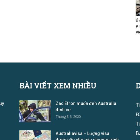
Úc
Ph
Vi
BÀI VIẾT XEM NHIỀU
uy
Zac Efron muốn đến Australia
T
định cư
Đ
Tháng 8 5, 2020
T
B
Australiavisa – Lượng visa
được cấp cho các chương trình