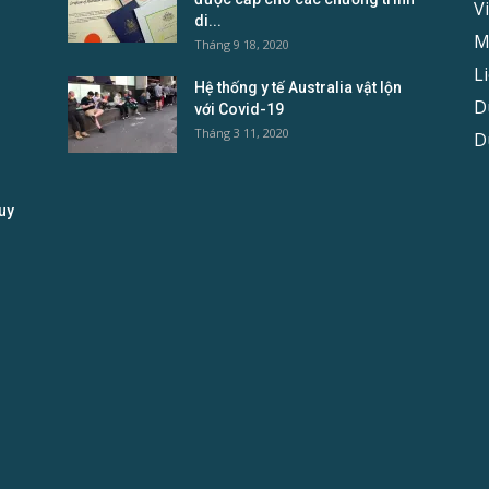
V
di...
M
Tháng 9 18, 2020
L
Hệ thống y tế Australia vật lộn
D
với Covid-19
Tháng 3 11, 2020
D
uy