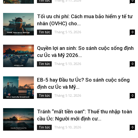
Tháng 5 17, 2026
Tin tức
0
Tối ưu chi phí: Cách mua bảo hiểm y tế tư
nhân (OVHC) cho...
Tháng 5 15, 2026
Tin tức
0
Quyền lợi an sinh: So sánh cuộc sống định
cư Úc và Mỹ 2026...
Tháng 5 13, 2026
Tin tức
0
EB-5 hay Đầu tư Úc? So sánh cuộc sống
định cư Úc và Mỹ...
Tháng 5 12, 2026
Tin tức
0
Tránh “mất tiền oan”: Thuế thu nhập toàn
cầu Úc: Người mới định cư...
Tháng 5 10, 2026
Tin tức
0