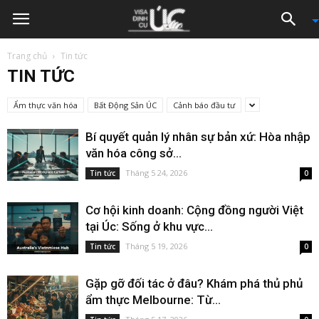
Trang chủ
Tin tức
TIN TỨC
Ẩm thực văn hóa
Bất Động Sản ÚC
Cảnh báo đầu tư
Bí quyết quản lý nhân sự bản xứ: Hòa nhập
văn hóa công sở...
Tháng 5 24, 2026
Tin tức
0
Cơ hội kinh doanh: Cộng đồng người Việt
tại Úc: Sống ở khu vực...
Tháng 5 19, 2026
Tin tức
0
Gặp gỡ đối tác ở đâu? Khám phá thủ phủ
ẩm thực Melbourne: Từ...