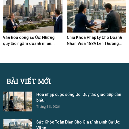
Văn hóa công sở Úc: Những
Chìa Khóa Pháp Lý Cho Doanh
quy tắc ngầm doanh nhân...
Nhân Visa 188A Lên Thường...
BÀI VIẾT MỚI
Hòa nhập cuộc sống Úc: Quy tắc giao tiếp cần
biết...
Tháng 8 8, 2026
Sức Khỏe Toàn Diện Cho Gia Đình Định Cư Úc:
Vững...