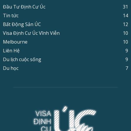
Đầu Tư Định Cư Úc
31
Tin tức
14
Bất Động Sản ÚC
12
Visa Định Cư Úc Vĩnh Viễn
10
Melbourne
10
Liên Hệ
9
Du lịch cuộc sống
9
Du học
7