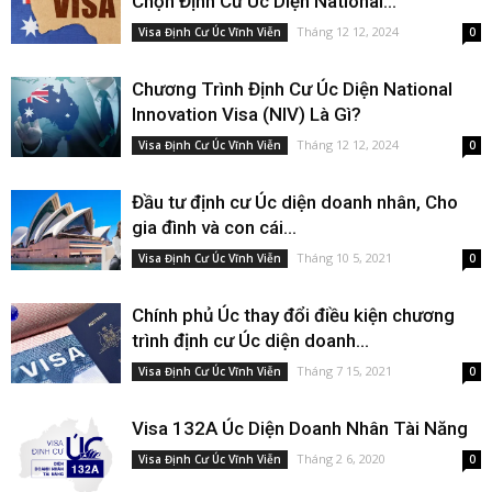
Chọn Định Cư Úc Diện National...
Tháng 12 12, 2024
Visa Định Cư Úc Vĩnh Viễn
0
Chương Trình Định Cư Úc Diện National
Innovation Visa (NIV) Là Gì?
Tháng 12 12, 2024
Visa Định Cư Úc Vĩnh Viễn
0
Đầu tư định cư Úc diện doanh nhân, Cho
gia đình và con cái...
Tháng 10 5, 2021
Visa Định Cư Úc Vĩnh Viễn
0
Chính phủ Úc thay đổi điều kiện chương
trình định cư Úc diện doanh...
Tháng 7 15, 2021
Visa Định Cư Úc Vĩnh Viễn
0
Visa 132A Úc Diện Doanh Nhân Tài Năng
Tháng 2 6, 2020
Visa Định Cư Úc Vĩnh Viễn
0