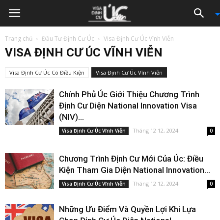
Trang chủ
Đầu Tư Định Cư Úc
Visa Định Cư Úc Vĩnh Viễn
VISA ĐỊNH CƯ ÚC VĨNH VIỄN
Visa Định Cư Úc Có Điều Kiện
Visa Định Cư Úc Vĩnh Viễn
Chính Phủ Úc Giới Thiệu Chương Trình
Định Cư Diện National Innovation Visa
(NIV)...
Tháng 12 12, 2024
Visa Định Cư Úc Vĩnh Viễn
0
Chương Trình Định Cư Mới Của Úc: Điều
Kiện Tham Gia Diện National Innovation...
Tháng 12 12, 2024
Visa Định Cư Úc Vĩnh Viễn
0
Những Ưu Điểm Và Quyền Lợi Khi Lựa