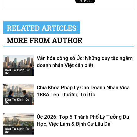
RELATED ARTICLES
MORE FROM AUTHOR
Văn hóa công sở Úc: Những quy tắc ngầm
doanh nhân Việt cần biết
Đầu Tư Định Cư
Úc
Chìa Khóa Pháp Lý Cho Doanh Nhân Visa
188A Lên Thường Trú Úc
Đầu Tư Định Cư
Úc
Úc 2026: Top 5 Thành Phố Lý Tưởng Du
Học, Việc Làm & Định Cư Lâu Dài
Đầu Tư Định Cư
Úc