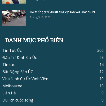
Hệ thống y tế Australia vật lộn với Covid-19
Tháng 3 11, 2020
DANH MỤC PHỔ BIẾN
Tin Tức Úc
306
Đầu Tư Định Cư Úc
29
Tin tức
14
Bất Động Sản ÚC
12
Visa Định Cư Úc Vĩnh Viễn
10
Melbourne
10
Liên Hệ
9
Du lịch cuộc sống
9