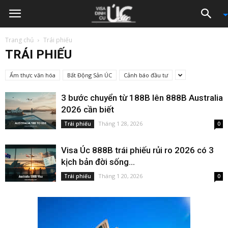
Trang chủ
Trái phiếu
TRÁI PHIẾU
Ẩm thực văn hóa
Bất Động Sản ÚC
Cảnh báo đầu tư
3 bước chuyển từ 188B lên 888B Australia
2026 cần biết
Tháng 1 28, 2026
Trái phiếu
0
Visa Úc 888B trái phiếu rủi ro 2026 có 3
kịch bản đời sống...
Tháng 1 20, 2026
Trái phiếu
0