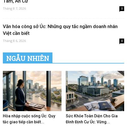
Tâm, An Cư
Tháng 8 7, 2026
0
Văn hóa công sở Úc: Những quy tắc ngầm doanh nhân
Việt cần biết
Tháng 8 6, 2026
0
NGẪU NHIÊN
Hòa nhập cuộc sống Úc: Quy
Sức Khỏe Toàn Diện Cho Gia
tắc giao tiếp cần biết...
Đình Định Cư Úc: Vững...