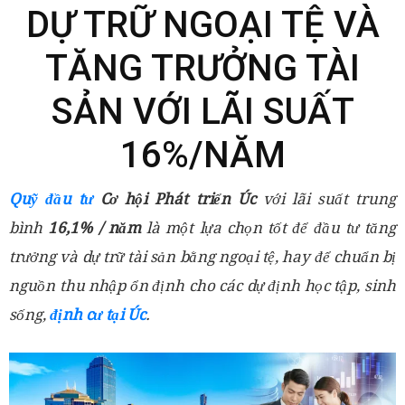
DỰ TRỮ NGOẠI TỆ VÀ
TĂNG TRƯỞNG TÀI
SẢN VỚI LÃI SUẤT
16%/NĂM
Quỹ đầu tư
Cơ hội Phát triển Úc
với lãi suất trung
bình
16,1% / năm
là một lựa chọn tốt để đầu tư tăng
trưởng và dự trữ tài sản bằng ngoại tệ, hay để chuẩn bị
nguồn thu nhập ổn định cho các dự định học tập, sinh
sống,
định cư tại Úc
.