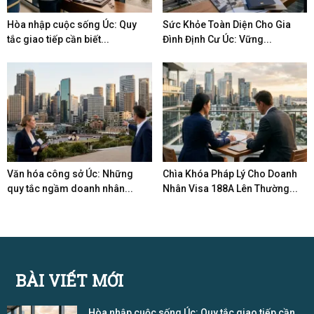
Hòa nhập cuộc sống Úc: Quy
Sức Khỏe Toàn Diện Cho Gia
tắc giao tiếp cần biết...
Đình Định Cư Úc: Vững...
Văn hóa công sở Úc: Những
Chìa Khóa Pháp Lý Cho Doanh
quy tắc ngầm doanh nhân...
Nhân Visa 188A Lên Thường...
BÀI VIẾT MỚI
Hòa nhập cuộc sống Úc: Quy tắc giao tiếp cần