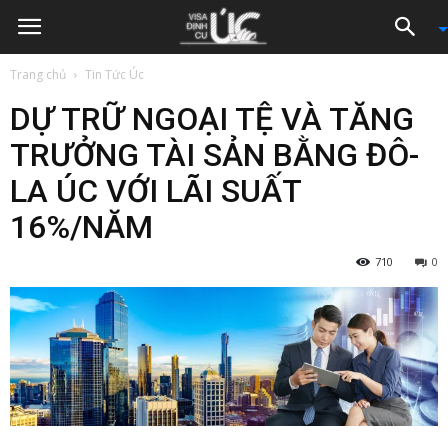
Trang chủ
Tin Tức Úc
DỰ TRỮ NGOẠI TỆ VÀ TĂNG
TRƯỞNG TÀI SẢN BẰNG ĐÔ-
LA ÚC VỚI LÃI SUẤT
16%/NĂM
710
0