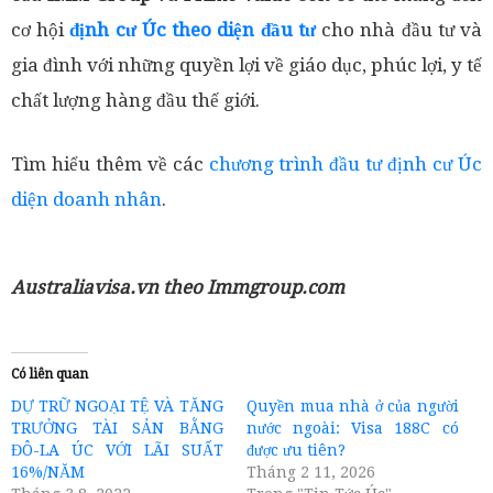
cơ hội
định cư Úc theo diện đầu tư
cho nhà đầu tư và
gia đình với những quyền lợi về giáo dục, phúc lợi, y tế
chất lượng hàng đầu thế giới.
Tìm hiểu thêm về các
chương trình đầu tư định cư Úc
diện doanh nhân
.
Australiavisa.vn theo Immgroup.com
Có liên quan
DỰ TRỮ NGOẠI TỆ VÀ TĂNG
Quyền mua nhà ở của người
TRƯỞNG TÀI SẢN BẰNG
nước ngoài: Visa 188C có
ĐÔ-LA ÚC VỚI LÃI SUẤT
được ưu tiên?
16%/NĂM
Tháng 2 11, 2026