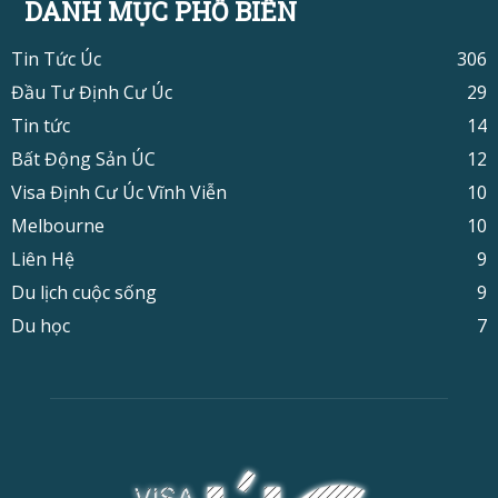
DANH MỤC PHỔ BIẾN
Tin Tức Úc
306
Đầu Tư Định Cư Úc
29
Tin tức
14
Bất Động Sản ÚC
12
Visa Định Cư Úc Vĩnh Viễn
10
Melbourne
10
Liên Hệ
9
Du lịch cuộc sống
9
Du học
7