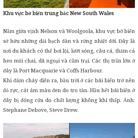
Khu vực bờ biển trung bắc New South Wales
Nằm giữa vịnh Nelson và Woolgoola, khu vực bờ biển
sở hữu những dải bạch đàn và rừng nhiệt đới. Đây là
nơi du khách có thể bơi lội, lướt sóng, câu cá, thăm cá
heo mũi chai, dã ngoại và cắm trại. Các thị trấn lớn ở
đây là Port Macquarie và Coffs Harbour.
Khi đám cháy diễn ra, bầu trời ở các bãi biển trở nên
đỏ rực, cát ám màu đen do tro tàn. Hầu hết bãi biển ở
đây bị đóng cửa do chất lượng không khí thấp. Ảnh:
Stephane Debove, Steve Drew.