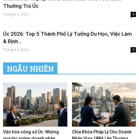
Thường Trú Úc
Tháng 8 5, 2026
0
Úc 2026: Top 5 Thành Phố Lý Tưởng Du Học, Việc Làm
& Định...
Tháng 8 4, 2026
0
NGẪU NHIÊN
Văn hóa công sở Úc: Những
Chìa Khóa Pháp Lý Cho Doanh
quy tắc ngầm doanh nhân...
Nhân Visa 188A Lên Thường...