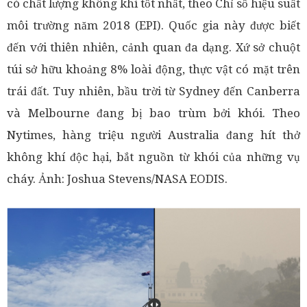
có chất lượng không khí tốt nhất, theo Chỉ số hiệu suất
môi trường năm 2018 (EPI). Quốc gia này được biết
đến với thiên nhiên, cảnh quan đa dạng. Xứ sở chuột
túi sở hữu khoảng 8% loài động, thực vật có mặt trên
trái đất. Tuy nhiên, bầu trời từ Sydney đến Canberra
và Melbourne đang bị bao trùm bởi khói. Theo
Nytimes, hàng triệu người Australia đang hít thở
không khí độc hại, bắt nguồn từ khói của những vụ
cháy. Ảnh: Joshua Stevens/NASA EODIS.