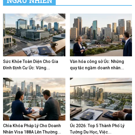
NGẪU NHIÊN
Sức Khỏe Toàn Diện Cho Gia
Văn hóa công sở Úc: Những
Đình Định Cư Úc: Vững...
quy tắc ngầm doanh nhân...
Chìa Khóa Pháp Lý Cho Doanh
Úc 2026: Top 5 Thành Phố Lý
Nhân Visa 188A Lên Thường...
Tưởng Du Học, Việc...