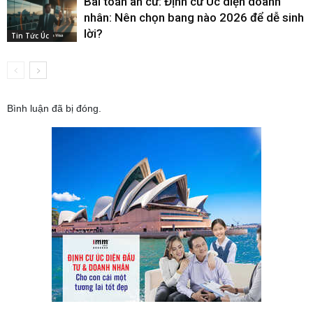
Bài toán an cư: Định cư Úc diện doanh
nhân: Nên chọn bang nào 2026 để dễ sinh
lời?
Tin Tức Úc
Bình luận đã bị đóng.