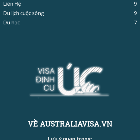
Liên Hệ
9
Du lịch cuộc sống
9
Du học
7
VỀ AUSTRALIAVISA.VN
Lưu ý quan trọng: