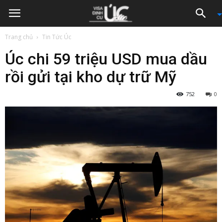
Trang chủ
Tin Tức Úc
Úc chi 59 triệu USD mua dầu
rồi gửi tại kho dự trữ Mỹ
752
0