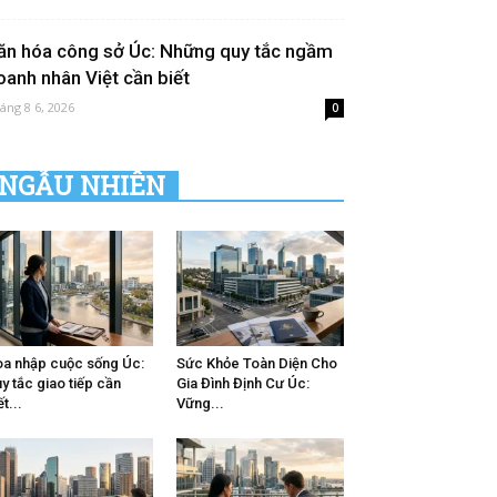
ăn hóa công sở Úc: Những quy tắc ngầm
oanh nhân Việt cần biết
áng 8 6, 2026
0
NGẪU NHIÊN
a nhập cuộc sống Úc:
Sức Khỏe Toàn Diện Cho
y tắc giao tiếp cần
Gia Đình Định Cư Úc:
ết...
Vững...