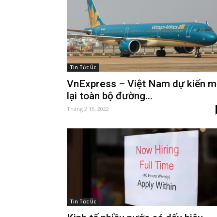
Tin Tức Úc
VnExpress – Việt Nam dự kiến 
lại toàn bộ đường...
Tháng 2 15, 2022
Tin Tức Úc