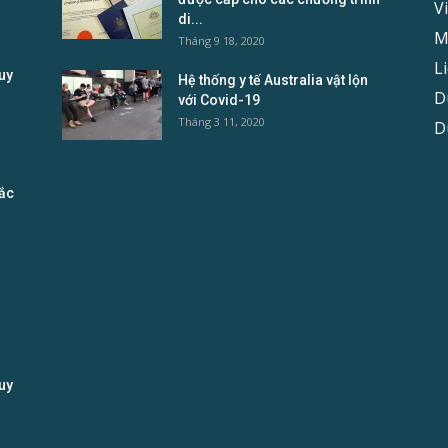
V
di...
M
Tháng 9 18, 2020
L
uy
Hệ thống y tế Australia vật lộn
D
với Covid-19
Tháng 3 11, 2020
D
tắc
uy