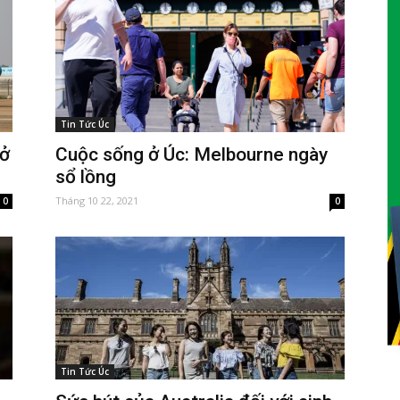
Tin Tức Úc
mở
Cuộc sống ở Úc: Melbourne ngày
sổ lồng
Tháng 10 22, 2021
0
0
Tin Tức Úc