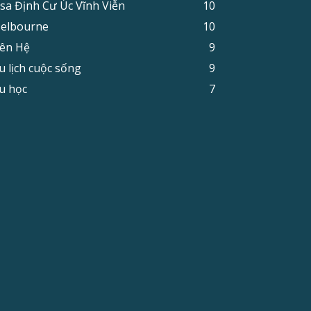
isa Định Cư Úc Vĩnh Viễn
10
elbourne
10
iên Hệ
9
u lịch cuộc sống
9
u học
7