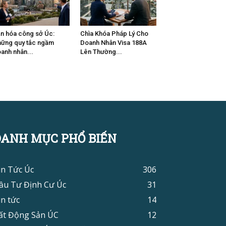
n hóa công sở Úc:
Chìa Khóa Pháp Lý Cho
ững quy tắc ngầm
Doanh Nhân Visa 188A
anh nhân...
Lên Thường...
DANH MỤC PHỔ BIẾN
in Tức Úc
306
ầu Tư Định Cư Úc
31
in tức
14
ất Động Sản ÚC
12