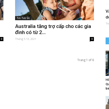
V
d
Tin Tức Úc
Th
Australia tăng trợ cấp cho các gia
đình có từ 2...
Tháng 5 13, 2021
0
0
Trang 1 of 6
Hò
Qu
bi