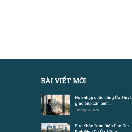
BÀI VIẾT MỚI
Hòa nhập cuộc sống Úc: Quy 
giao tiếp cần biết...
Tháng 8 8, 2026
Sức Khỏe Toàn Diện Cho Gia
Đình Định Cư Úc: Vững...