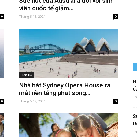
Sức hút của Australia đối với sinh
viên quốc tế giảm...
Tháng 5 13, 2021
0
0
Liên Hệ
H
t
Nhà hát Sydney Opera House ra
cầ
mắt nền tảng phát sóng...
Th
Tháng 5 13, 2021
0
0
S
Ú
Th