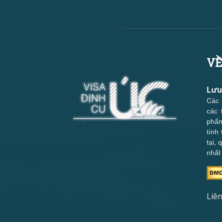
VỀ
Lưu
Các 
các 
phẩm
tính
tại,
nhất
Liên