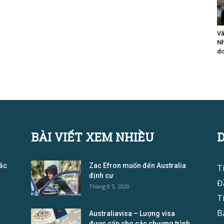
Vă
Nh
do
BÀI VIẾT XEM NHIỀU
tắc
Zac Efron muốn đến Australia
T
định cư
Đ
Tháng 8 5, 2020
T
B
Australiavisa – Lượng visa
được cấp cho các chương trình