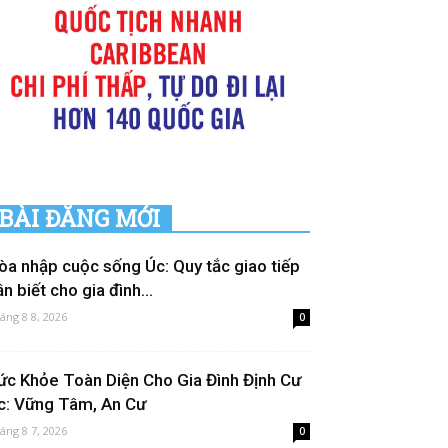
BÀI ĐĂNG MỚI
òa nhập cuộc sống Úc: Quy tắc giao tiếp
n biết cho gia đình...
áng 8 8, 2026
0
ức Khỏe Toàn Diện Cho Gia Đình Định Cư
c: Vững Tâm, An Cư
áng 8 7, 2026
0