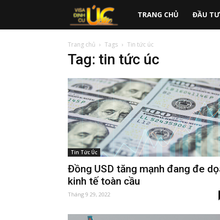
australiavisa.vn
TRANG CHỦ
ĐẦU TƯ
Trang chủ
Tags
Tin tức úc
Tag: tin tức úc
Tin Tức Úc
Đồng USD tăng mạnh đang đe dọ
kinh tế toàn cầu
Tháng 9 29, 2022