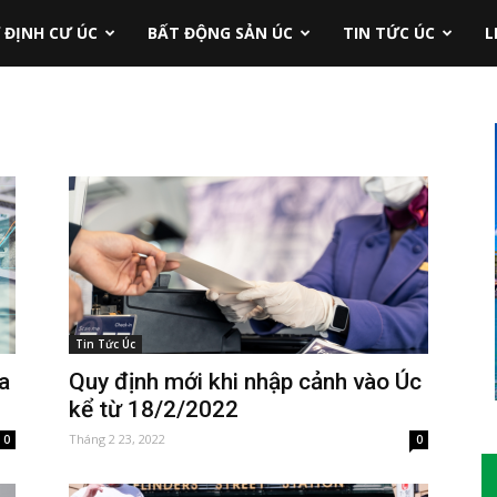
 ĐỊNH CƯ ÚC
BẤT ĐỘNG SẢN ÚC
TIN TỨC ÚC
L
Tin Tức Úc
a
Quy định mới khi nhập cảnh vào Úc
kể từ 18/2/2022
Tháng 2 23, 2022
0
0