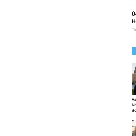
Ú
H
Th
Vă
Nh
do