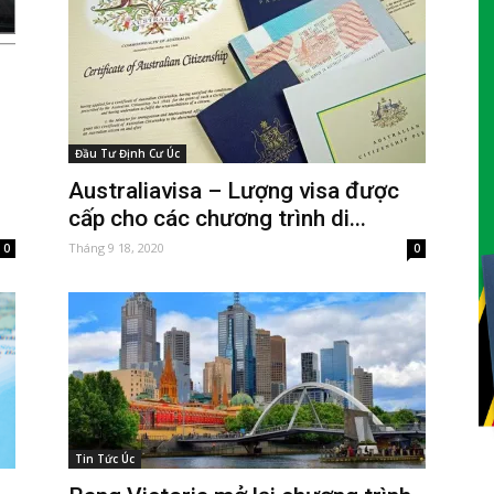
Đầu Tư Định Cư Úc
Australiavisa – Lượng visa được
cấp cho các chương trình di...
Tháng 9 18, 2020
0
0
Tin Tức Úc