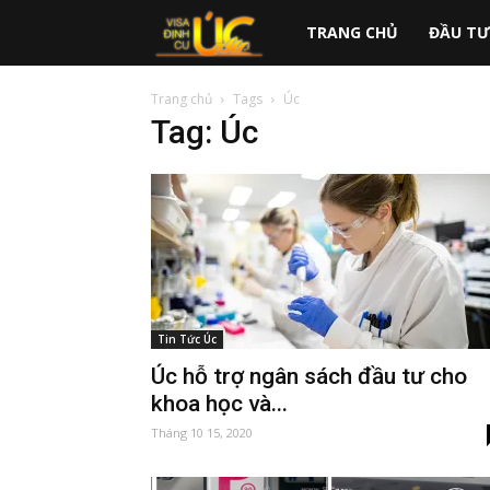
australiavisa.vn
TRANG CHỦ
ĐẦU TƯ
Trang chủ
Tags
Úc
Tag: Úc
Tin Tức Úc
Úc hỗ trợ ngân sách đầu tư cho
khoa học và...
Tháng 10 15, 2020