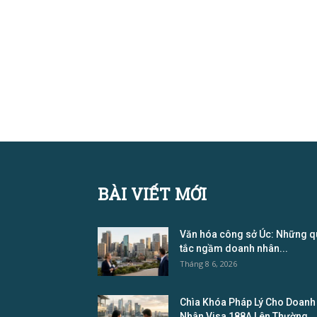
BÀI VIẾT MỚI
Văn hóa công sở Úc: Những q
tắc ngầm doanh nhân...
Tháng 8 6, 2026
Chìa Khóa Pháp Lý Cho Doanh
Nhân Visa 188A Lên Thường...