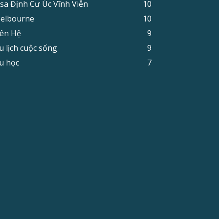
isa Định Cư Úc Vĩnh Viễn
10
elbourne
10
iên Hệ
9
u lịch cuộc sống
9
u học
7