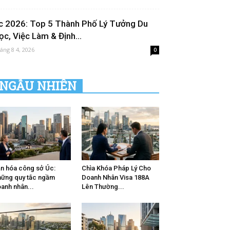
c 2026: Top 5 Thành Phố Lý Tưởng Du
ọc, Việc Làm & Định...
áng 8 4, 2026
0
NGẪU NHIÊN
n hóa công sở Úc:
Chìa Khóa Pháp Lý Cho
ững quy tắc ngầm
Doanh Nhân Visa 188A
anh nhân...
Lên Thường...