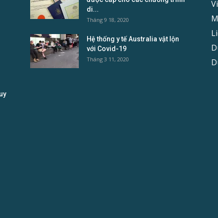
V
di...
M
Tháng 9 18, 2020
L
Hệ thống y tế Australia vật lộn
D
với Covid-19
Tháng 3 11, 2020
D
uy