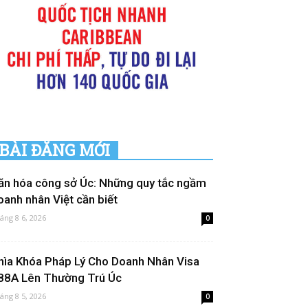
BÀI ĐĂNG MỚI
ăn hóa công sở Úc: Những quy tắc ngầm
oanh nhân Việt cần biết
áng 8 6, 2026
0
hìa Khóa Pháp Lý Cho Doanh Nhân Visa
88A Lên Thường Trú Úc
áng 8 5, 2026
0