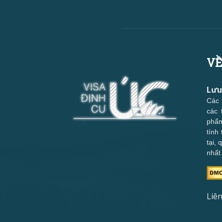
VỀ
Lưu
Các 
các 
phẩm
tính
tại,
nhất
Liên