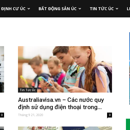
 ĐỊNH CƯ ÚC
BẤT ĐỘNG SẢN ÚC
TIN TỨC ÚC
L
Tin Tức Úc
Australiavisa.vn – Các nước quy
định sử dụng điện thoại trong...
Tháng 9 21, 2020
0
0