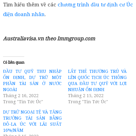
Tìm hiểu thêm về các
chương trình đầu tư định cư Úc
diện doanh nhân
.
Australiavisa.vn theo Immgroup.com
Có liên quan
ĐẦU TƯ QUỸ THU NHẬP
LẤY THẺ THƯỜNG TRÚ VÀ
ỔN ĐỊNH, DỰ TRỮ MỘT
LÊN QUỐC TỊCH ÚC THÔNG
PHẦN TÀI SẢN Ở NƯỚC
QUA ĐẦU TƯ QUỸ VỚI LỢI
NGOÀI
NHUẬN ỔN ĐỊNH
Tháng 2 16, 2022
Tháng 2 15, 2022
Trong "Tin Tức Úc"
Trong "Tin Tức Úc"
DỰ TRỮ NGOẠI TỆ VÀ TĂNG
TRƯỞNG TÀI SẢN BẰNG
ĐÔ-LA ÚC VỚI LÃI SUẤT
16%/NĂM