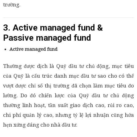
trường.
3. Active managed fund &
Passive managed fund
Active managed fund
Thường được dịch là Quỹ đầu tư chủ động, mục tiêu
của Quỹ là cấu trúc danh mục đầu tư sao cho có thể
vượt được chỉ số thị trường đã chọn làm mục tiêu đo
lường. Do đó chiến lược của Quỹ đầu tư chủ động
thường linh hoạt, tần suất giao dịch cao, rủi ro cao,
chi phí quản lý cao, nhưng tỷ lệ lợi nhuận cũng hứa
hẹn xứng đáng cho nhà đầu tư.