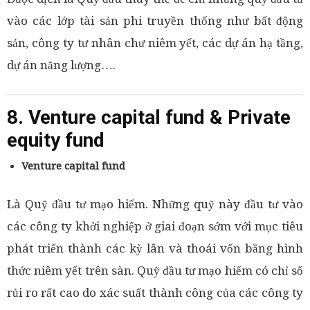
vào các lớp tài sản phi truyền thống như bất động
sản, công ty tư nhân chư niêm yết, các dự án hạ tầng,
dự án năng lượng….
8. Venture capital fund & Private
equity fund
Venture capital fund
Là Quỹ đầu tư mạo hiểm. Những quỹ này đầu tư vào
các công ty khởi nghiệp ở giai đoạn sớm với mục tiêu
phát triển thành các kỳ lân và thoái vốn bằng hình
thức niêm yết trên sàn. Quỹ đầu tư mạo hiểm có chỉ số
rủi ro rất cao do xác suất thành công của các công ty