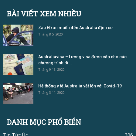
BÀI VIẾT XEM NHIỀU
Zac Efron muốn đến Australia định cư
Tháng 8 5, 2020
Australiavisa – Lượng visa được cấp cho các
chương trình di...
Tháng 9 18, 2020
Hệ thống y tế Australia vật lộn với Covid-19
Tháng 3 11, 2020
DANH MỤC PHỔ BIẾN
Tin Tức Úc
306