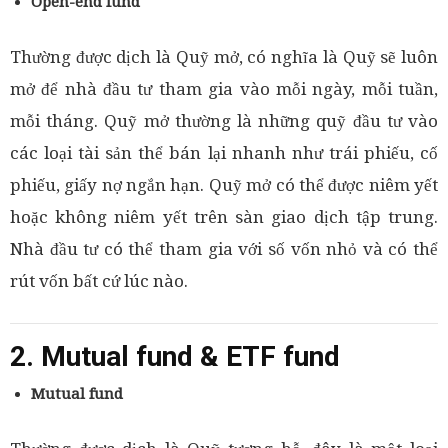
Open-end fund
Thường được dịch là Quỹ mở, có nghĩa là Quỹ sẽ luôn
mở để nhà đầu tư tham gia vào mỗi ngày, mỗi tuần,
mỗi tháng. Quỹ mở thường là những quỹ đầu tư vào
các loại tài sản thể bán lại nhanh như trái phiếu, cố
phiếu, giấy nợ ngắn hạn. Quỹ mở có thể được niêm yết
hoặc không niêm yết trên sàn giao dịch tập trung.
Nhà đầu tư có thể tham gia với số vốn nhỏ và có thể
rút vốn bất cứ lúc nào.
2. Mutual fund & ETF fund
Mutual fund