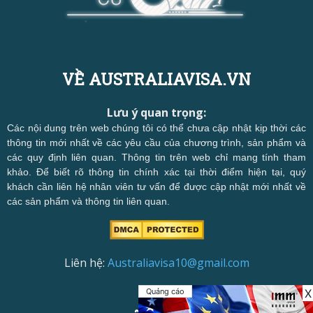
VỀ AUSTRALIAVISA.VN
Lưu ý quan trọng:
Các nội dung trên web chúng tôi có thể chưa cập nhật kịp thời các
thông tin mới nhất về các yêu cầu của chương trình, sản phẩm và
các quy định liên quan. Thông tin trên web chỉ mang tính tham
khảo. Để biết rõ thông tin chính xác tại thời điểm hiện tại, quý
khách cần liên hệ nhân viên tư vấn để được cập nhật mới nhất về
các sản phẩm và thông tin liên quan.
Liên hệ:
Australiavisa10@gmail.com
Quảng cáo
X