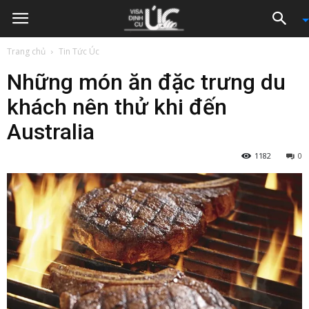
Trang chủ
Tin Tức Úc
Những món ăn đặc trưng du
khách nên thử khi đến
Australia
1182
0