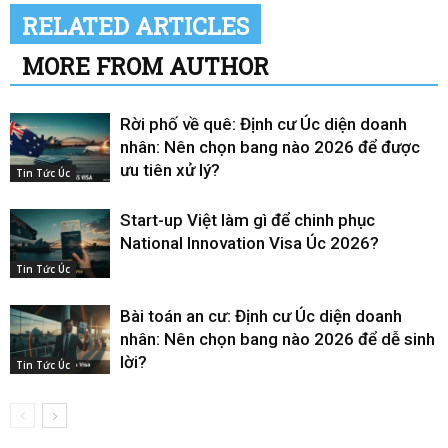
RELATED ARTICLES
MORE FROM AUTHOR
Rời phố về quê: Định cư Úc diện doanh
nhân: Nên chọn bang nào 2026 để được
ưu tiên xử lý?
Tin Tức Úc
Start-up Việt làm gì để chinh phục
National Innovation Visa Úc 2026?
Tin Tức Úc
Bài toán an cư: Định cư Úc diện doanh
nhân: Nên chọn bang nào 2026 để dễ sinh
lời?
Tin Tức Úc