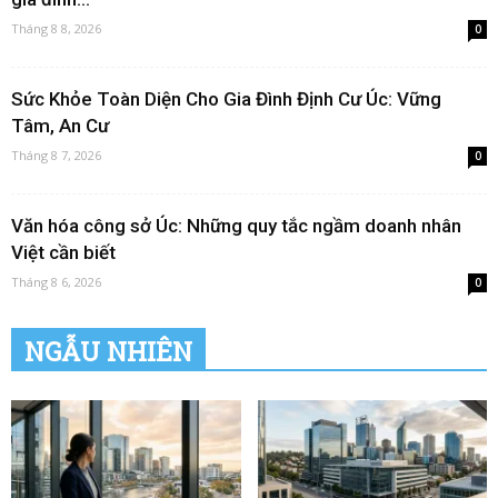
Tháng 8 8, 2026
0
Sức Khỏe Toàn Diện Cho Gia Đình Định Cư Úc: Vững
Tâm, An Cư
Tháng 8 7, 2026
0
Văn hóa công sở Úc: Những quy tắc ngầm doanh nhân
Việt cần biết
Tháng 8 6, 2026
0
NGẪU NHIÊN