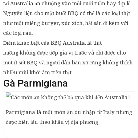
tại Australia ưa chuộng vào mỗi cuối tuần hay dịp lễ.
Nguyên liệu cho một buổi BBQ có thể là các loại thịt
như một miếng burger, xúc xích, hải sản đi kèm với
các loại rau.
Điểm khác biệt của BBQ Australia là thịt
nướng không được ướp gia vị trước và chỉ được cho
một ít sốt BBQ và người dân bản xứ cũng không thích
nhiều mùi khói ám trên thịt.
Gà Parmigiana
Parmigiana là một món ăn du nhập từ Italy nhưng
được biến tấu theo khẩu vị địa phương