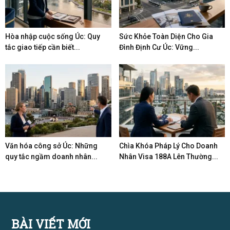
Hòa nhập cuộc sống Úc: Quy
Sức Khỏe Toàn Diện Cho Gia
tắc giao tiếp cần biết...
Đình Định Cư Úc: Vững...
Văn hóa công sở Úc: Những
Chìa Khóa Pháp Lý Cho Doanh
quy tắc ngầm doanh nhân...
Nhân Visa 188A Lên Thường...
BÀI VIẾT MỚI