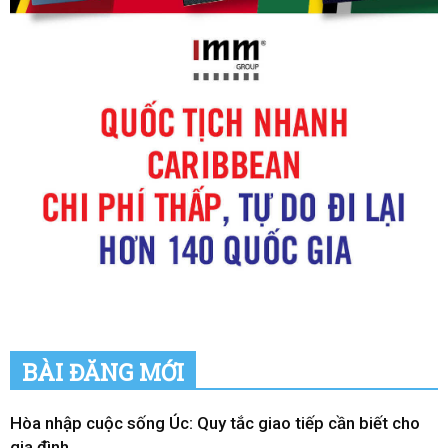
BÀI ĐĂNG MỚI
Hòa nhập cuộc sống Úc: Quy tắc giao tiếp cần biết cho
gia đình...