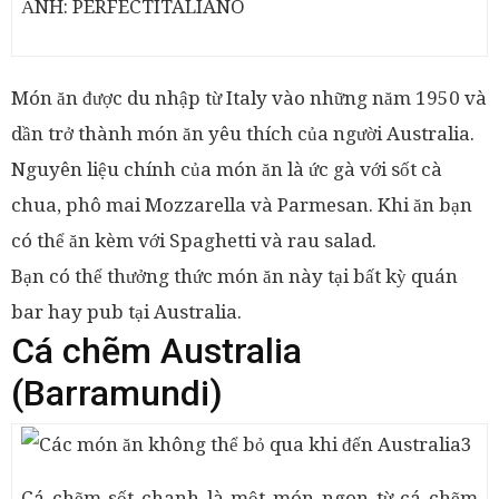
ẢNH: PERFECTITALIANO
Món ăn được du nhập từ Italy vào những năm 1950 và
dần trở thành món ăn yêu thích của người Australia.
Nguyên liệu chính của món ăn là ức gà với sốt cà
chua, phô mai Mozzarella và Parmesan. Khi ăn bạn
có thể ăn kèm với Spaghetti và rau salad.
Bạn có thể thưởng thức món ăn này tại bất kỳ quán
bar hay pub tại Australia.
Cá chẽm Australia
(Barramundi)
Cá chẽm sốt chanh là một món ngon từ cá chẽm