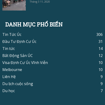
Tháng 3 11, 2020
DANH MỤC PHỔ BIẾN
Tin Tức Úc
306
Đầu Tư Định Cư Úc
31
Tin tức
14
Bất Động Sản ÚC
12
Visa Định Cư Úc Vĩnh Viễn
10
Melbourne
10
Liên Hệ
9
Du lịch cuộc sống
9
Du học
7