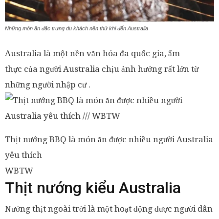
Những món ăn đặc trưng du khách nên thử khi đến Australia
Australia là một nền văn hóa đa quốc gia, ẩm
thực của người Australia chịu ảnh hưởng rất lớn từ
những người nhập cư .
Thịt nướng BBQ là món ăn được nhiều người Australia
yêu thích
WBTW
Thịt nướng kiểu Australia
Nướng thịt ngoài trời là một hoạt động được người dân