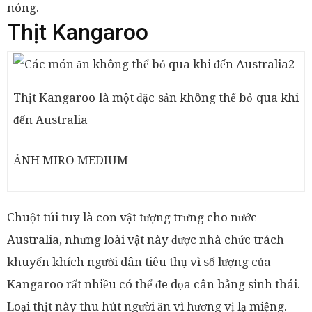
nóng.
Thịt Kangaroo
Thịt Kangaroo là một đặc sản không thể bỏ qua khi
đến Australia
ẢNH MIRO MEDIUM
Chuột túi tuy là con vật tượng trưng cho nước
Australia, nhưng loài vật này được nhà chức trách
khuyến khích người dân tiêu thụ vì số lượng của
Kangaroo rất nhiều có thể đe dọa cân bằng sinh thái.
Loại thịt này thu hút người ăn vì hương vị lạ miệng.