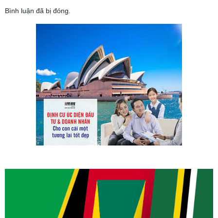
Bình luận đã bị đóng.