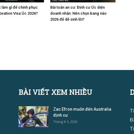
t làm gì để chinh phục
Bài toán an cư: Định cư Úc diện
novation Visa Úc 2026?
doanh nhân: Nên chọn bang nào
2026 để dễ sinh lời?
BÀI VIẾT XEM NHIỀU
Zac Efron muốn đến Australia
T
định cư
Đ
Tháng 8 5, 2020
T