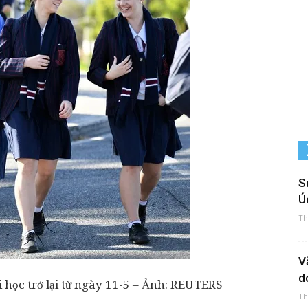
S
Ú
Th
V
d
i học trở lại từ ngày 11-5 – Ảnh: REUTERS
Th