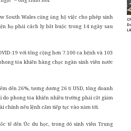
ngặt” – ông Hunt nói.
ew South Wales cũng ủng hộ việc cho phép sinh
Ch
Do
iện họ phải cách ly bắt buộc trong 14 ngày sau
Lê
OVID-19 với tổng cộng hơn 7.100 ca bệnh và 103
phong tỏa khiến hàng chục ngàn sinh viên nước
iếm đến 26%, tương đương 26 tỉ USD, tổng doanh
ại do phong tỏa khiến nhiều trường phải cắt giảm
ài chính nếu lệnh cấm tiếp tục vào năm tới.
ốc tế đến Úc du học, trong đó sinh viên Trung