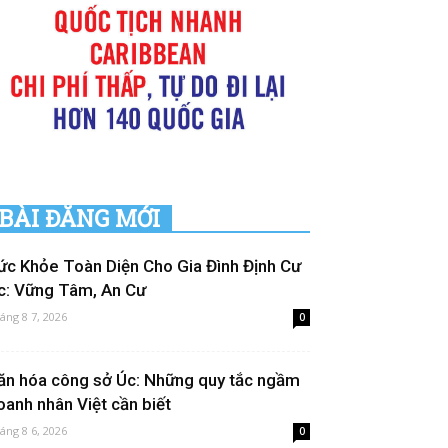
BÀI ĐĂNG MỚI
ức Khỏe Toàn Diện Cho Gia Đình Định Cư
c: Vững Tâm, An Cư
áng 8 7, 2026
0
ăn hóa công sở Úc: Những quy tắc ngầm
oanh nhân Việt cần biết
áng 8 6, 2026
0