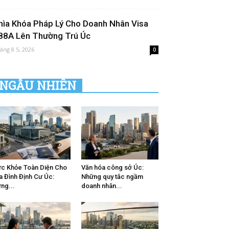
hìa Khóa Pháp Lý Cho Doanh Nhân Visa
88A Lên Thường Trú Úc
áng 8 5, 2026
0
NGẪU NHIÊN
c Khỏe Toàn Diện Cho
Văn hóa công sở Úc:
a Đình Định Cư Úc:
Những quy tắc ngầm
ng...
doanh nhân...