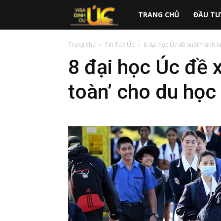
australiavisa.vn
TRANG CHỦ
ĐẦU TƯ
Trang chủ
Tin Tức Úc
8 đại học Úc đề xuất ‘hành l
8 đại học Úc đề 
toàn’ cho du học 