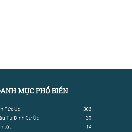
DANH MỤC PHỔ BIẾN
in Tức Úc
306
ầu Tư Định Cư Úc
30
in tức
14