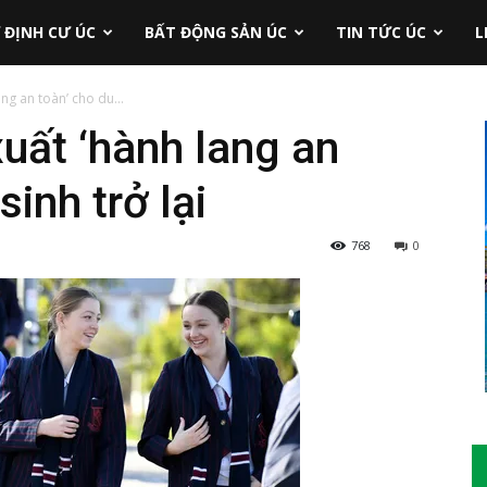
 ĐỊNH CƯ ÚC
BẤT ĐỘNG SẢN ÚC
TIN TỨC ÚC
L
ang an toàn’ cho du...
xuất ‘hành lang an
sinh trở lại
768
0