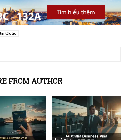
tin tức úc
E FROM AUTHOR
Tin Tức Úc