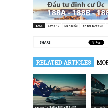
TAGS
Covid-19
Du học Úc
tin tức nước úc
SHARE
RELATED ARTICLES
MOR
Tin Tức Úc
Tin Tức Úc