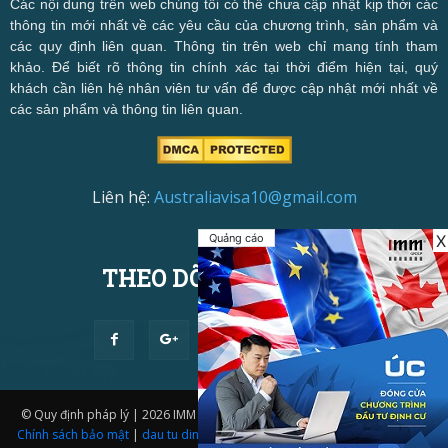
Các nội dung trên web chúng tôi có thể chưa cập nhật kịp thời các
thông tin mới nhất về các yêu cầu của chương trình, sản phẩm và
các quy định liên quan. Thông tin trên web chỉ mang tính tham
khảo. Để biết rõ thông tin chính xác tại thời điểm hiện tại, quý
khách cần liên hệ nhân viên tư vấn để được cập nhật mới nhất về
các sản phẩm và thông tin liên quan.
Liên hệ:
Australiavisa10@gmail.com
Quảng cáo
X
THEO DÕI CHÚNG TÔI
© Quy định pháp lý | 2026 IMM Group | Thiết kế website bởi
IMM BDA.
|
Chính sách bảo mật
|
dau tu dinh cu uc
|
Visa 188A
,
Visa 188B
,
Visa 188C
,