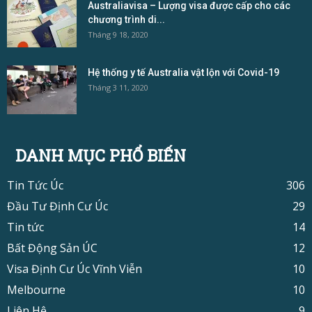
Australiavisa – Lượng visa được cấp cho các
chương trình di...
Tháng 9 18, 2020
Hệ thống y tế Australia vật lộn với Covid-19
Tháng 3 11, 2020
DANH MỤC PHỔ BIẾN
Tin Tức Úc
306
Đầu Tư Định Cư Úc
29
Tin tức
14
Bất Động Sản ÚC
12
Visa Định Cư Úc Vĩnh Viễn
10
Melbourne
10
Liên Hệ
9