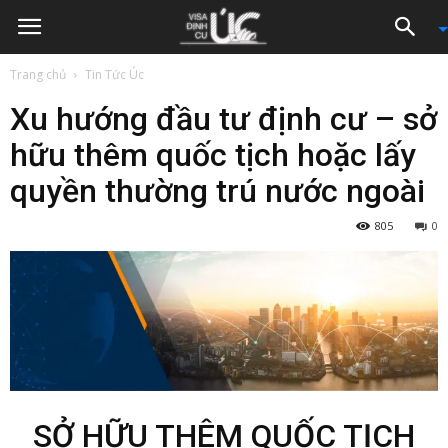
Trang chủ
Tin Tức Úc
Xu hướng đầu tư định cư – sở
hữu thêm quốc tịch hoặc lấy
quyền thường trú nước ngoài
805
0
SỞ HỮU THÊM QUỐC TỊCH