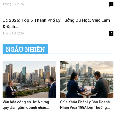
Tháng 8 5, 2026
0
Úc 2026: Top 5 Thành Phố Lý Tưởng Du Học, Việc Làm
& Định...
Tháng 8 4, 2026
0
NGẪU NHIÊN
Văn hóa công sở Úc: Những
Chìa Khóa Pháp Lý Cho Doanh
quy tắc ngầm doanh nhân...
Nhân Visa 188A Lên Thường...