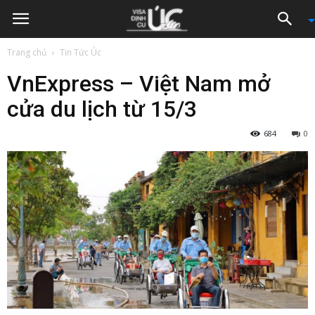
Trang chủ
Tin Tức Úc
VnExpress – Việt Nam mở
cửa du lịch từ 15/3
684
0