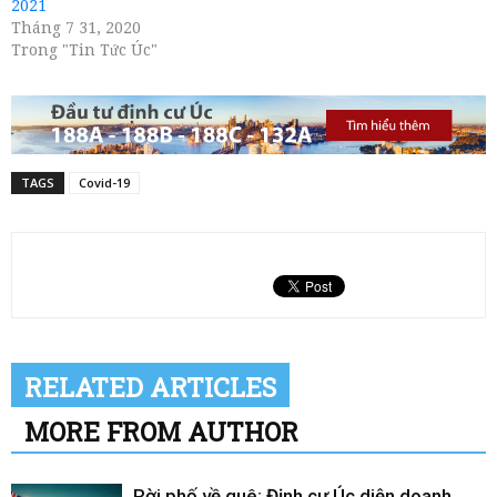
2021
Tháng 7 31, 2020
Trong "Tin Tức Úc"
TAGS
Covid-19
RELATED ARTICLES
MORE FROM AUTHOR
Rời phố về quê: Định cư Úc diện doanh