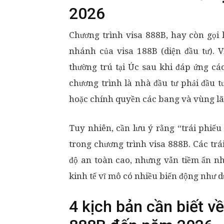
2026
Chương trình visa 888B, hay còn gọi l
nhánh của visa 188B (diện đầu tư). 
thường trú tại Úc sau khi đáp ứng các
chương trình là nhà đầu tư phải đầu t
hoặc chính quyền các bang và vùng lã
Tuy nhiên, cần lưu ý rằng “trái phiếu
trong chương trình visa 888B. Các trá
độ an toàn cao, nhưng vẫn tiềm ẩn nhữ
kinh tế vĩ mô có nhiều biến động như 
4 kịch bản cần biết về