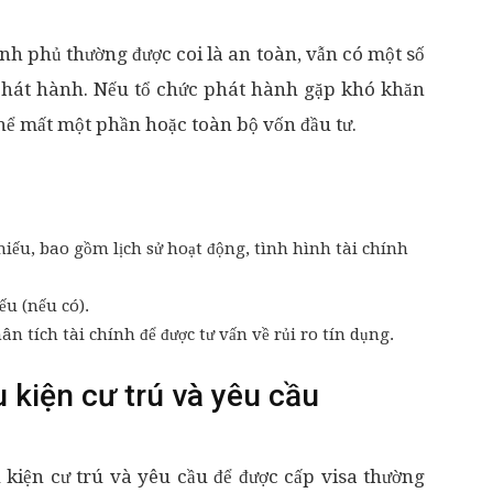
ính phủ thường được coi là an toàn, vẫn có một số
c phát hành. Nếu tổ chức phát hành gặp khó khăn
thể mất một phần hoặc toàn bộ vốn đầu tư.
hiếu, bao gồm lịch sử hoạt động, tình hình tài chính
ếu (nếu có).
 tích tài chính để được tư vấn về rủi ro tín dụng.
u kiện cư trú và yêu cầu
 kiện cư trú và yêu cầu để được cấp visa thường