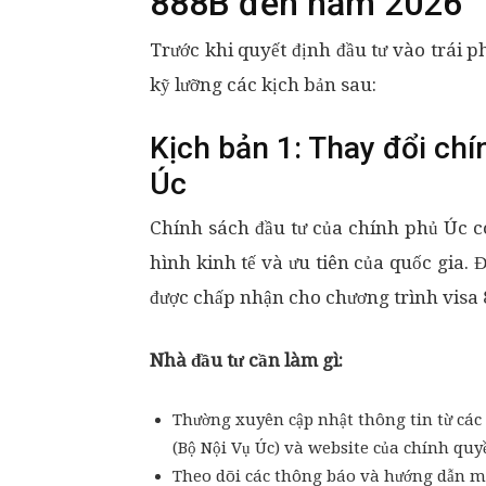
888B đến năm 2026
Trước khi quyết định đầu tư vào trái p
kỹ lưỡng các kịch bản sau:
Kịch bản 1: Thay đổi ch
Úc
Chính sách đầu tư của chính phủ Úc có
hình kinh tế và ưu tiên của quốc gia. 
được chấp nhận cho chương trình visa 8
Nhà đầu tư cần làm gì:
Thường xuyên cập nhật thông tin từ cá
(Bộ Nội Vụ Úc) và website của chính qu
Theo dõi các thông báo và hướng dẫn mớ