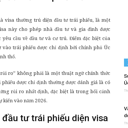
à visa thường trú diện đầu tư trái phiếu, là một
Visa này cho phép nhà đầu tư và gia đình được
 yêu cầu về đầu tư và cư trú. Điểm đặc biệt của
ư vào trái phiếu được chỉ định bởi chính phủ Úc
nh thổ.
 rủi ro” không phải là một thuật ngữ chính thức
S
i phiếu được chỉ định thường được đánh giá là có
Ú
Th
ng rủi ro nhất định, đặc biệt là trong bối cảnh
dự kiến vào năm 2026.
V
 đầu tư trái phiếu diện visa
d
Th