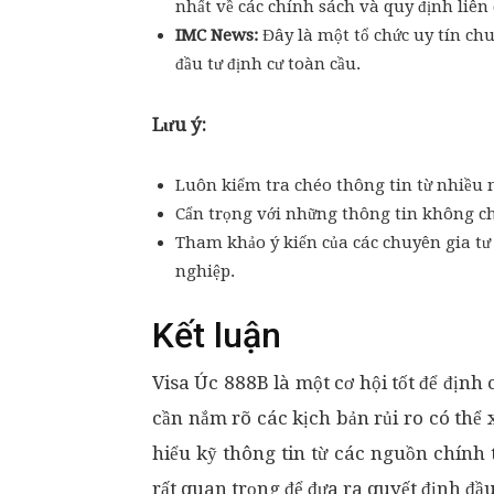
nhất về các chính sách và quy định liên 
IMC News:
Đây là một tổ chức uy tín chu
đầu tư định cư toàn cầu.
Lưu ý:
Luôn kiểm tra chéo thông tin từ nhiều 
Cẩn trọng với những thông tin không ch
Tham khảo ý kiến của các chuyên gia tư 
nghiệp.
Kết luận
Visa Úc 888B là một cơ hội tốt để định 
cần nắm rõ các kịch bản rủi ro có thể
hiểu kỹ thông tin từ các nguồn chính
rất quan trọng để đưa ra quyết định đầu