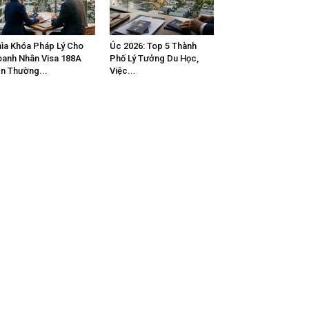
ìa Khóa Pháp Lý Cho
Úc 2026: Top 5 Thành
anh Nhân Visa 188A
Phố Lý Tưởng Du Học,
n Thường...
Việc...