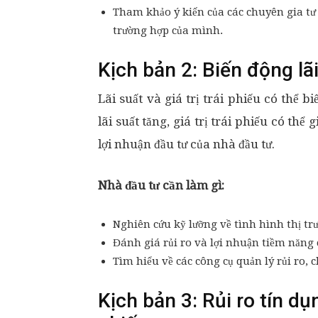
Tham khảo ý kiến của các chuyên gia tư v
trường hợp của mình.
Kịch bản 2: Biến động lãi 
Lãi suất và giá trị trái phiếu có thể b
lãi suất tăng, giá trị trái phiếu có thể
lợi nhuận đầu tư của nhà đầu tư.
Nhà đầu tư cần làm gì:
Nghiên cứu kỹ lưỡng về tình hình thị trư
Đánh giá rủi ro và lợi nhuận tiềm năng 
Tìm hiểu về các công cụ quản lý rủi ro, 
Kịch bản 3: Rủi ro tín d