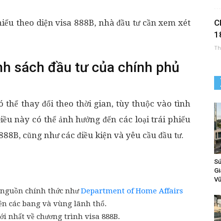
hiếu theo diện visa 888B, nhà đầu tư cần xem xét
C
1
Th
ính sách đầu tư của chính phủ
 thể thay đổi theo thời gian, tùy thuộc vào tình
Điều này có thể ảnh hưởng đến các loại trái phiếu
88B, cũng như các điều kiện và yêu cầu đầu tư.
Sứ
Gi
Vữ
c nguồn chính thức như
Department of Home Affairs
yền các bang và vùng lãnh thổ.
i nhất về chương trình visa 888B.