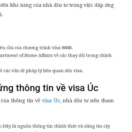
 đến khả năng của nhà đầu tư trong việc đáp ứng
ú.
yêu cầu của chương trình visa 888B.
artment of Home Affairs về các thay đổi trong chính
 về các vấn đề pháp lý liên quan đến visa.
ng thông tin về visa Úc
 của thông tin về
visa Úc
, nhà đầu tư nên tham
:
Đây là nguồn thông tin chính thức và đáng tin cậy