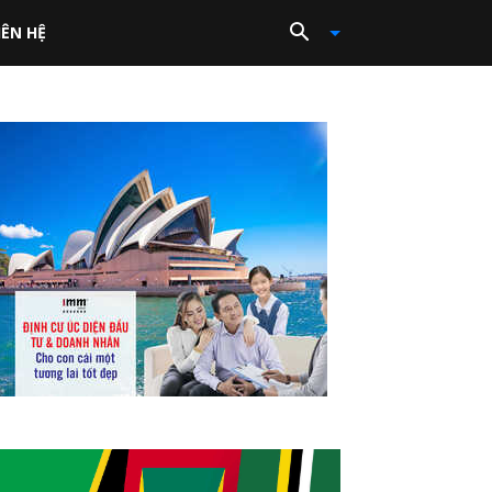
IÊN HỆ