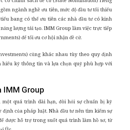
c có chính sách đề cử (State Nomination) riêng
 gồm ngành nghề ưu tiên, mức độ đầu tư tối thiểu
 tiểu bang có thể ưu tiên các nhà đầu tư có kinh
năng lượng tái tạo. IMM Group làm việc trực tiếp
ments) để tối ưu cơ hội nhận đề cử.
Investments) cũng khác nhau tùy theo quy định
m hiểu kỹ thông tin và lựa chọn quỹ phù hợp với
ia IMM Group
 một quá trình dài hạn, đòi hỏi sự chuẩn bị kỹ
 định của pháp luật. Nhà đầu tư nên tìm kiếm sự
để được hỗ trợ trong suốt quá trình làm hồ sơ, từ
ại Úc.