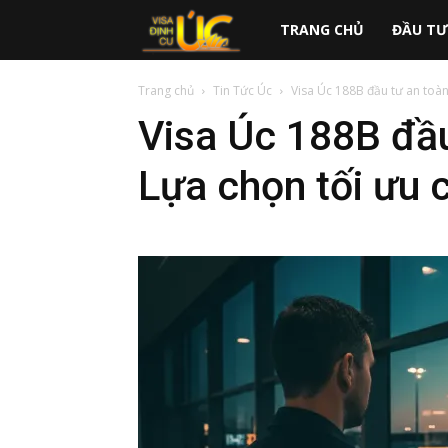
australiavisa.vn
TRANG CHỦ
ĐẦU TƯ
Trang chủ
Tin Tức Úc
Visa Úc 188B đầu tư an toàn 
Visa Úc 188B đầu
Lựa chọn tối ưu c