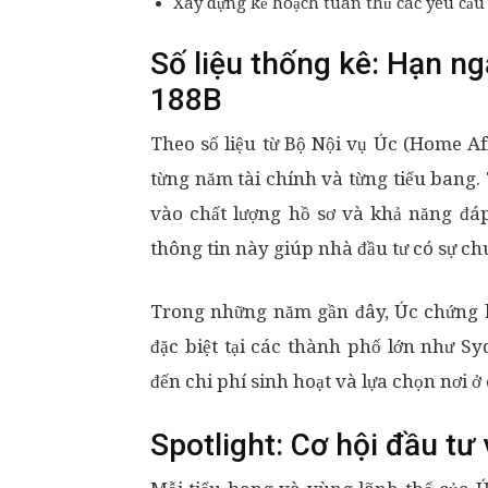
Xây dựng kế hoạch tuân thủ các yêu cầu v
Số liệu thống kê: Hạn ng
188B
Theo số liệu từ Bộ Nội vụ Úc (Home Af
từng năm tài chính và từng tiểu bang.
vào chất lượng hồ sơ và khả năng đáp
thông tin này giúp nhà đầu tư có sự chu
Trong những năm gần đây, Úc chứng ki
đặc biệt tại các thành phố lớn như S
đến chi phí sinh hoạt và lựa chọn nơi ở
Spotlight: Cơ hội đầu tư