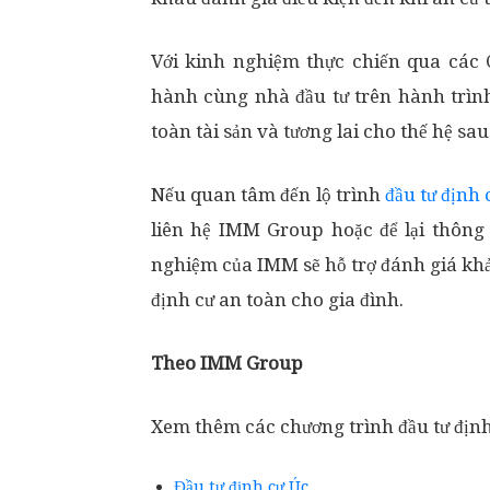
Với kinh nghiệm thực chiến qua các
hành cùng nhà đầu tư trên hành trìn
toàn tài sản và tương lai cho thế hệ sau
Nếu quan tâm đến lộ trình
đầu tư định
liên hệ IMM Group hoặc để lại thông 
nghiệm của IMM sẽ hỗ trợ đánh giá khả
định cư an toàn cho gia đình.
Theo IMM Group
Xem thêm các chương trình đầu tư định 
Đầu tư định cư Úc