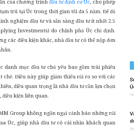
hần của chương trình
đầu tư định cư Úc
, cho phép
ạm trú tại Úc trong thời gian tối đa 5 năm. Để đủ
inh nghiệm đầu tư và sẵn sàng đầu tư ít nhất 2.5
plying Investments) do chính phủ Úc chỉ định.
ứng các điều kiện khác, nhà đầu tư có thể nộp đơn
nhân.
ệc danh mục đầu tư chủ yếu bao gồm trái phiếu
 chẽ. Điều này giúp giảm thiểu rủi ro so với các
S
hiên, điều quan trọng là nhà đầu tư cần lựa chọn
Ú
Th
 điều kiện liên quan.
 IMM Group không ngần ngại cảnh báo những rủi
V
d
visa Úc, giúp nhà đầu tư có cái nhìn khách quan
Th