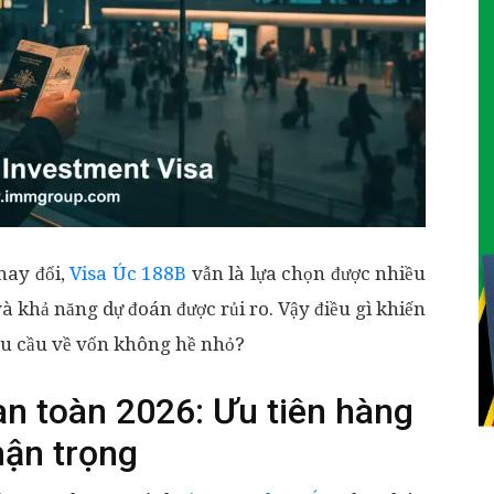
thay đổi,
Visa Úc 188B
vẫn là lựa chọn được nhiều
à khả năng dự đoán được rủi ro. Vậy điều gì khiến
êu cầu về vốn không hề nhỏ?
an toàn 2026: Ưu tiên hàng
hận trọng