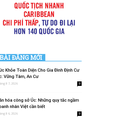
BÀI ĐĂNG MỚI
ức Khỏe Toàn Diện Cho Gia Đình Định Cư
c: Vững Tâm, An Cư
áng 8 7, 2026
0
ăn hóa công sở Úc: Những quy tắc ngầm
oanh nhân Việt cần biết
áng 8 6, 2026
0