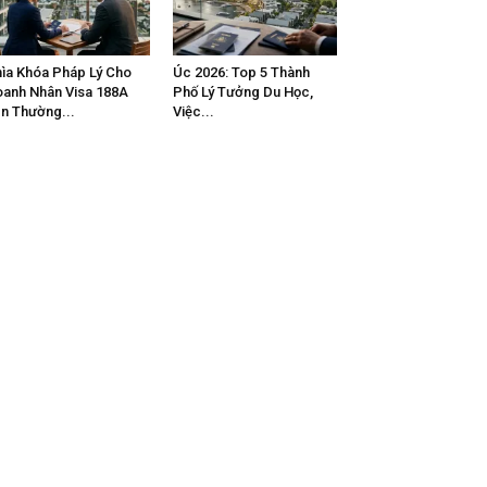
ìa Khóa Pháp Lý Cho
Úc 2026: Top 5 Thành
anh Nhân Visa 188A
Phố Lý Tưởng Du Học,
n Thường...
Việc...