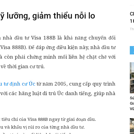
 lưỡng, giảm thiểu nỗi lo
C
1
Th
a nhà đầu tư Visa 188B là khả năng chuyển đổi
Visa 888B). Để đáp ứng điều kiện này, nhà đầu tư
à còn phải chứng minh mối liên hệ chặt chẽ với
ề thời gian cư trú.
u tư định cư Úc
từ năm 2005, cung cấp quy trình
với các hãng luật di trú Úc danh tiếng, giúp nhà
Sứ
Gi
Vữ
tiêu chí của Visa 888B ngay từ giai đoạn đầu.
u và khẩu vị rủi ro của từng nhà đầu tư.