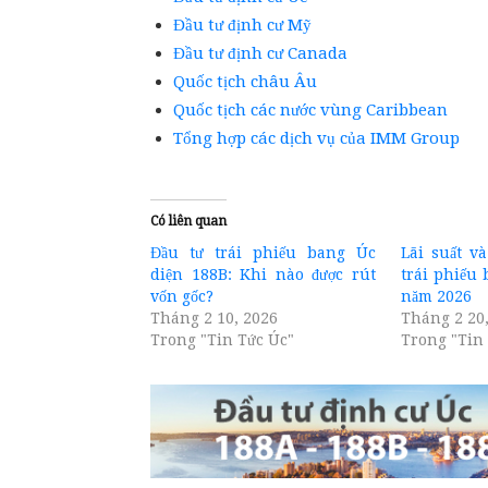
Đầu tư định cư Mỹ
Đầu tư định cư Canada
Quốc tịch châu Âu
Quốc tịch các nước vùng Caribbean
Tổng hợp các dịch vụ của IMM Group
Có liên quan
Đầu tư trái phiếu bang Úc
Lãi suất và
diện 188B: Khi nào được rút
trái phiếu
vốn gốc?
năm 2026
Tháng 2 10, 2026
Tháng 2 20
Trong "Tin Tức Úc"
Trong "Tin