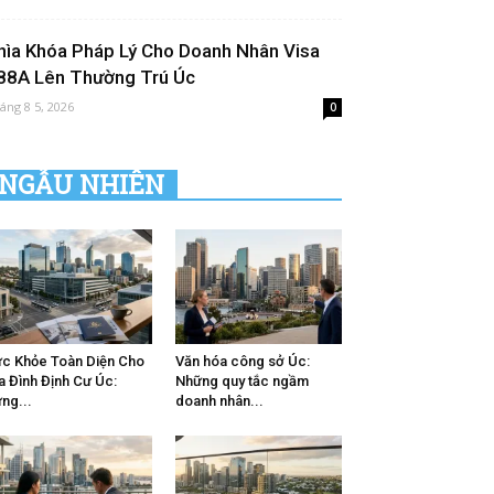
hìa Khóa Pháp Lý Cho Doanh Nhân Visa
88A Lên Thường Trú Úc
áng 8 5, 2026
0
NGẪU NHIÊN
c Khỏe Toàn Diện Cho
Văn hóa công sở Úc:
a Đình Định Cư Úc:
Những quy tắc ngầm
ng...
doanh nhân...