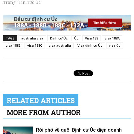
Trong "Tin Tức Úc"
TAGS
australia visa
Định cư Úc
Úc
Visa 188
visa 188A
visa 188B
visa 188C
visa australia
Visa dinh cu Úc
visa úc
RELATED ARTICLES
MORE FROM AUTHOR
Rời phố về quê: Định cư Úc diện doanh