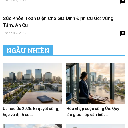
Tháng 8 8, 2026
0
Sức Khỏe Toàn Diện Cho Gia Đình Định Cư Úc: Vững
Tâm, An Cư
Tháng 8 7, 2026
0
NGẪU NHIÊN
Du học Úc 2026: Bí quyết sống,
Hòa nhập cuộc sống Úc: Quy
học và định cư...
tắc giao tiếp cần biết...