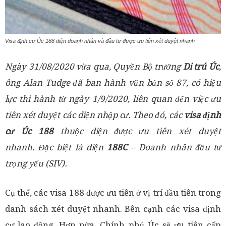
Visa định cư Úc 188 diện doanh nhân và đầu tư được ưu tiên xét duyệt nhanh
Ngày 31/08/2020 vừa qua, Quyền Bộ trưởng
Di trú Úc
,
ông Alan Tudge đã ban hành văn bản số 87,
có hiệu
lực thi hành từ ngày 1/9/2020,
liên quan đến việc ưu
tiên xét duyệt các diện nhập cư. Theo đó, các
visa định
cư Úc 188
thuộc diện được ưu tiên xét duyệt
nhanh.
Đặc biệt là diện
188C
– Doanh nhân đầu tư
trọng yếu (SIV).
Cụ thể, các visa 188 được ưu tiên ở vị trí đầu tiên trong
danh sách xét duyệt nhanh. Bên cạnh các visa định
cư lao động. Hơn nữa, Chính phủ Úc sẽ ưu tiên cấp