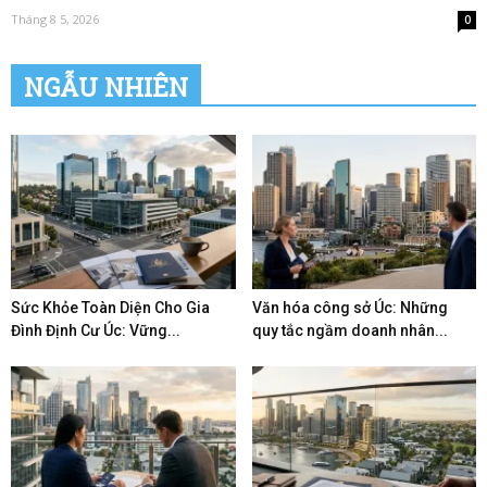
Tháng 8 5, 2026
0
NGẪU NHIÊN
Sức Khỏe Toàn Diện Cho Gia
Văn hóa công sở Úc: Những
Đình Định Cư Úc: Vững...
quy tắc ngầm doanh nhân...