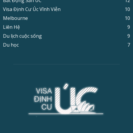
Bất Động Sản ÚC
12
Visa Định Cư Úc Vĩnh Viễn
10
Melbourne
10
Liên Hệ
9
Du lịch cuộc sống
9
Du học
7