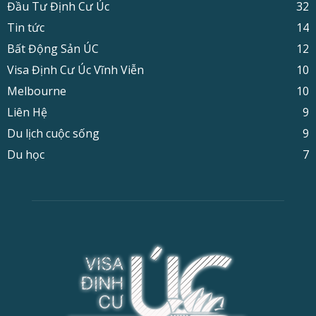
Đầu Tư Định Cư Úc
32
Tin tức
14
Bất Động Sản ÚC
12
Visa Định Cư Úc Vĩnh Viễn
10
Melbourne
10
Liên Hệ
9
Du lịch cuộc sống
9
Du học
7