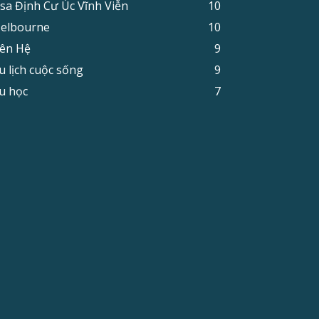
isa Định Cư Úc Vĩnh Viễn
10
elbourne
10
iên Hệ
9
u lịch cuộc sống
9
u học
7