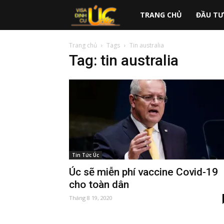
australiavisa.vn
TRANG CHỦ
ĐẦU TƯ
Trang chủ
Tags
Tin australia
Tag: tin australia
Tin Tức Úc
Úc sẽ miễn phí vaccine Covid-19
cho toàn dân
Tháng 8 19, 2020