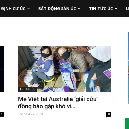
 ĐỊNH CƯ ÚC
BẤT ĐỘNG SẢN ÚC
TIN TỨC ÚC
L
Tin Tức Úc
Mẹ Việt tại Australia ‘giải cứu’
đồng bào gặp khó vì...
Tháng 4 24, 2020
1
0