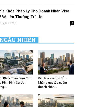
hìa Khóa Pháp Lý Cho Doanh Nhân Visa
88A Lên Thường Trú Úc
áng 8 5, 2026
0
NGẪU NHIÊN
c Khỏe Toàn Diện Cho
Văn hóa công sở Úc:
a Đình Định Cư Úc:
Những quy tắc ngầm
ng...
doanh nhân...