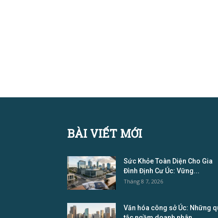
BÀI VIẾT MỚI
Sức Khỏe Toàn Diện Cho Gia
Đình Định Cư Úc: Vững...
Tháng 8 7, 2026
Văn hóa công sở Úc: Những q
tắc ngầm doanh nhân...