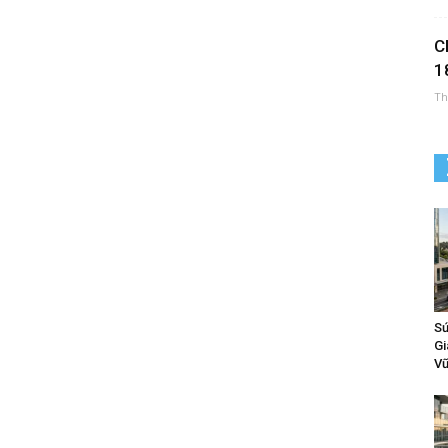
C
1
Th
Sứ
Gi
Vữ