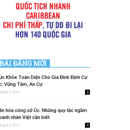
BÀI ĐĂNG MỚI
ức Khỏe Toàn Diện Cho Gia Đình Định Cư
c: Vững Tâm, An Cư
áng 8 7, 2026
0
ăn hóa công sở Úc: Những quy tắc ngầm
oanh nhân Việt cần biết
áng 8 6, 2026
0