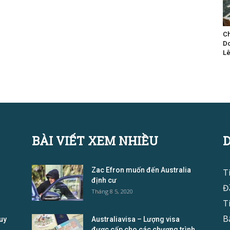
Ch
Do
Lê
BÀI VIẾT XEM NHIỀU
Zac Efron muốn đến Australia
T
định cư
Đ
Tháng 8 5, 2020
T
B
uy
Australiavisa – Lượng visa
được cấp cho các chương trình