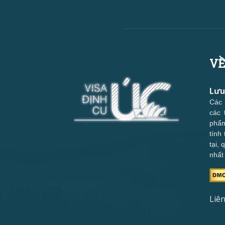
VỀ
Lưu
Các 
các 
phẩm
tính
tại,
nhất
Liên