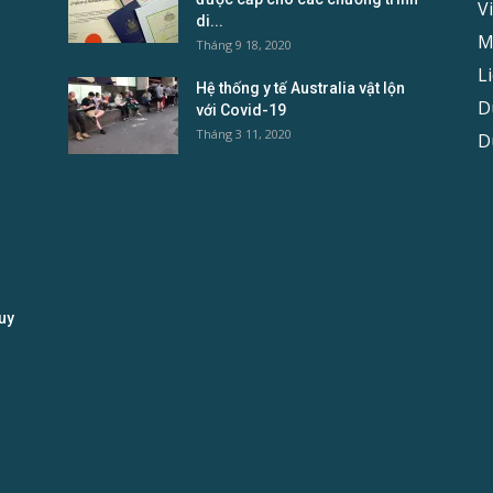
V
di...
M
Tháng 9 18, 2020
L
Hệ thống y tế Australia vật lộn
D
với Covid-19
Tháng 3 11, 2020
D
uy