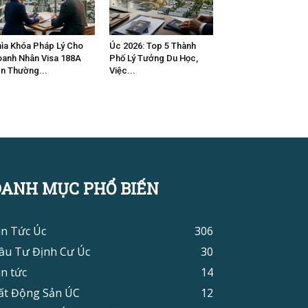
ìa Khóa Pháp Lý Cho
Úc 2026: Top 5 Thành
anh Nhân Visa 188A
Phố Lý Tưởng Du Học,
n Thường...
Việc...
DANH MỤC PHỔ BIẾN
in Tức Úc
306
ầu Tư Định Cư Úc
30
in tức
14
ất Động Sản ÚC
12