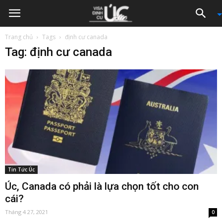
Trang chủ
Tags
định cư canada
Tag: định cư canada
Tin Tức Úc
Úc, Canada có phải là lựa chọn tốt cho con
cái?
Tháng 4 27, 2021
0