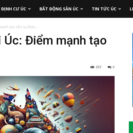
 ĐỊNH CƯ ÚC
BẤT ĐỘNG SẢN ÚC
TIN TỨC ÚC
L
mạnh tạo nên sự khác...
i Úc: Điểm mạnh tạo
357
0