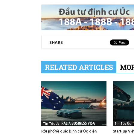
SHARE
RELATED ARTICLES
MOR
Tin Tức Úc
Tin Tức Úc
Rời phố về quê: Định cư Úc diện
Start-up Việ