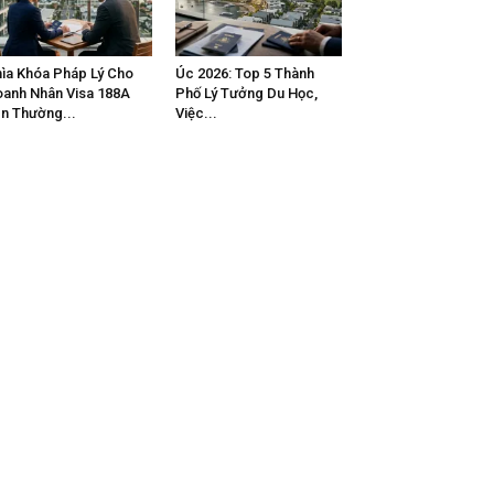
ìa Khóa Pháp Lý Cho
Úc 2026: Top 5 Thành
anh Nhân Visa 188A
Phố Lý Tưởng Du Học,
n Thường...
Việc...