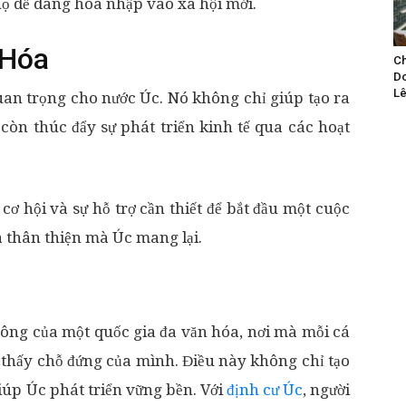
họ dễ dàng hòa nhập vào xã hội mới.
 Hóa
Ch
Do
Lê
quan trọng cho nước Úc. Nó không chỉ giúp tạo ra
còn thúc đẩy sự phát triển kinh tế qua các hoạt
cơ hội và sự hỗ trợ cần thiết để bắt đầu một cuộc
 thân thiện mà Úc mang lại.
 công của một quốc gia đa văn hóa, nơi mà mỗi cá
m thấy chỗ đứng của mình. Điều này không chỉ tạo
iúp Úc phát triển vững bền. Với
định cư Úc
, người