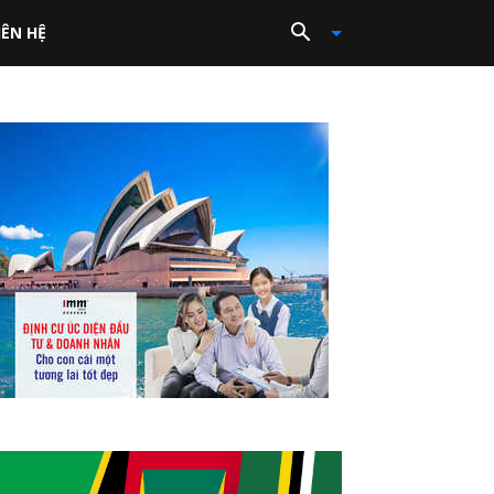
IÊN HỆ