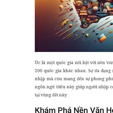
Úc là một quốc gia nổi bật với nền vă
200 quốc gia khác nhau. Sự đa dạng 
nhập mà còn mang đến sự phong phú 
ngôn ngữ. Điều này giúp người nhập c
tại vùng đất này.
Khám Phá Nền Văn Hó