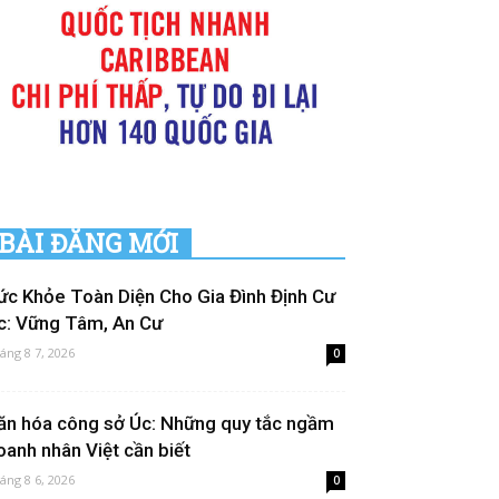
BÀI ĐĂNG MỚI
ức Khỏe Toàn Diện Cho Gia Đình Định Cư
c: Vững Tâm, An Cư
áng 8 7, 2026
0
ăn hóa công sở Úc: Những quy tắc ngầm
oanh nhân Việt cần biết
áng 8 6, 2026
0