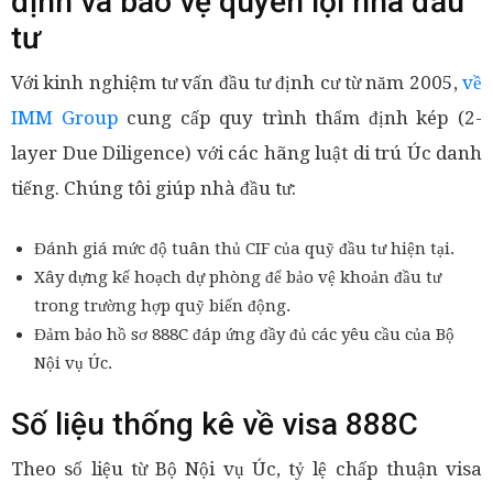
định và bảo vệ quyền lợi nhà đầu
tư
Với kinh nghiệm tư vấn đầu tư định cư từ năm 2005,
về
IMM Group
cung cấp quy trình thẩm định kép (2-
layer Due Diligence) với các hãng luật di trú Úc danh
tiếng. Chúng tôi giúp nhà đầu tư:
Đánh giá mức độ tuân thủ CIF của quỹ đầu tư hiện tại.
Xây dựng kế hoạch dự phòng để bảo vệ khoản đầu tư
trong trường hợp quỹ biến động.
Đảm bảo hồ sơ 888C đáp ứng đầy đủ các yêu cầu của Bộ
Nội vụ Úc.
Số liệu thống kê về visa 888C
Theo số liệu từ Bộ Nội vụ Úc, tỷ lệ chấp thuận visa