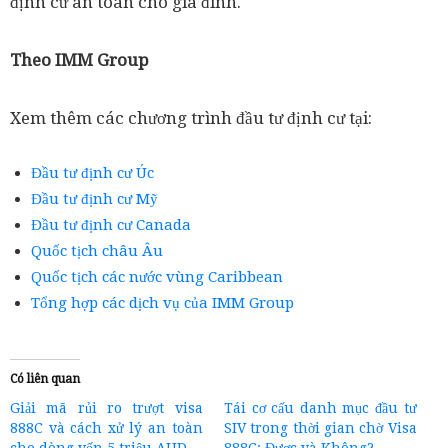
định cư an toàn cho gia đình.
Theo IMM Group
Xem thêm các chương trình đầu tư định cư tại:
Đầu tư định cư Úc
Đầu tư định cư Mỹ
Đầu tư định cư Canada
Quốc tịch châu Âu
Quốc tịch các nước vùng Caribbean
Tổng hợp các dịch vụ của IMM Group
Có liên quan
Giải mã rủi ro trượt visa
Tái cơ cấu danh mục đầu tư
888C và cách xử lý an toàn
SIV trong thời gian chờ Visa
cho dòng vốn 5 triệu AUD
888C: Được và Không?