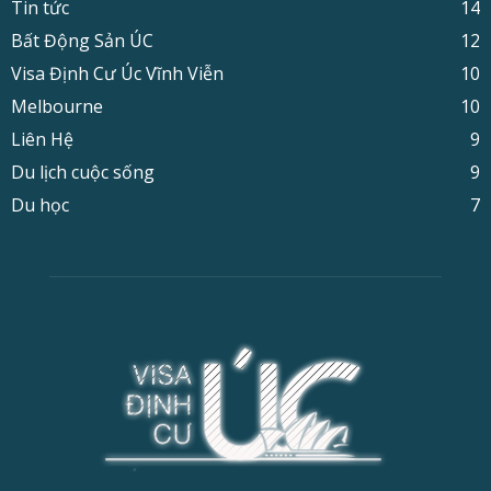
Tin tức
14
Bất Động Sản ÚC
12
Visa Định Cư Úc Vĩnh Viễn
10
Melbourne
10
Liên Hệ
9
Du lịch cuộc sống
9
Du học
7