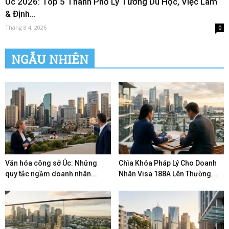
Úc 2026: Top 5 Thành Phố Lý Tưởng Du Học, Việc Làm
& Định...
Tháng 8 4, 2026
0
NGẪU NHIÊN
Văn hóa công sở Úc: Những
Chìa Khóa Pháp Lý Cho Doanh
quy tắc ngầm doanh nhân...
Nhân Visa 188A Lên Thường...