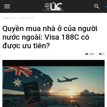
Trang chủ
Tin Tức Úc
Quyền mua nhà ở của người
nước ngoài: Visa 188C có
được ưu tiên?
224
0