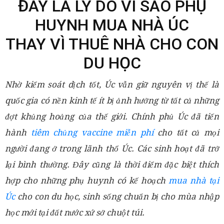
ĐÂY LÀ LÝ DO VÌ SAO PHỤ
HUYNH MUA NHÀ ÚC
THAY VÌ THUÊ NHÀ CHO CON
DU HỌC
Nhờ kiểm soát dịch tốt, Úc vẫn giữ nguyên vị thế là
quốc gia có nền kinh tế ít bị ảnh hưởng từ tất cả những
đợt khủng hoảng của thế giới. Chính phủ Úc đã tiến
hành
tiêm chủng vaccine miễn phí
cho tất cả mọi
người đang ở trong lãnh thổ Úc. Các sinh hoạt đã trở
lại bình thường. Đây cũng là thời điểm đặc biệt thích
hợp cho những phụ huynh có kế hoạch
mua nhà tại
Úc
cho con du học, sinh sống chuẩn bị cho mùa nhập
học mới tại đất nước xứ sở chuột túi.