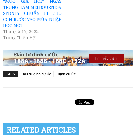
“MỨC GIÁ HỜI” NGAY
TRUNG TÂM MELBOURNE &
SYDNEY CHUẨN BỊ CHO
CON BƯỚC VÀO MÙA NHẬP
HỌC MỚI
Tháng 5 17, 2022
Trong "Liên Hệ"
TAGS
Đầu tư định cư Úc
Định cư Úc
RELATED ARTICLES