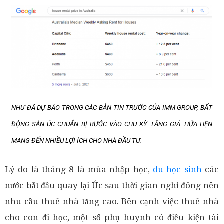
NHƯ ĐÃ DỰ BÁO TRONG CÁC BẢN TIN TRƯỚC CỦA IMM GROUP,
BẤT
ĐỘNG SẢN ÚC
CHUẨN BỊ BƯỚC VÀO CHU KỲ TĂNG GIÁ. HỨA HẸN
MANG ĐẾN NHIỀU LỢI ÍCH CHO NHÀ ĐẦU TƯ.
Lý do là tháng 8 là mùa nhập học,
du học sinh
các
nước bắt đầu quay lại Úc sau thời gian nghỉ đông nên
nhu cầu thuê nhà tăng cao. Bên cạnh việc thuê nhà
cho con đi học, một số phụ huynh có điều kiện tài