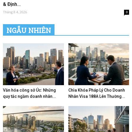
& Định...
Tháng 8 4, 2026
0
NGẪU NHIÊN
Văn hóa công sở Úc: Những
Chìa Khóa Pháp Lý Cho Doanh
quy tắc ngầm doanh nhân...
Nhân Visa 188A Lên Thường...