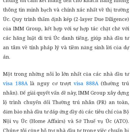
chúng tôi cam kết mang đến cho khách hàng những
thông tin minh bạch và chính xác nhất về thị trường
Úc. Quy trình thẩm định kép (2-layer Due Diligence)
của IMM Group, kết hợp với sự hợp tác chặt chẽ với
các hãng luật di trú Úc danh tiếng, giúp nhà đầu tư
an tâm về tính pháp lý và tiềm năng sinh lời của dự
án.
Một trong những nỗi lo lớn nhất của các nhà đầu tư
visa 188A
là nguy cơ trượt
visa 888A
(thường trú
nhân). Để giải quyết vấn đề này, IMM Group xây dựng
lộ trình chuyển đổi Thường trú nhân (PR) an toàn,
đảm bảo nhà đầu tư đáp ứng đầy đủ các tiêu chí của Bộ
Nội vụ Úc (Home Affairs) và Sở Thuế vụ Úc (ATO).
Chúng tôi cũng hỗ trợ nhà đầu tư trong việc chuẩn bị