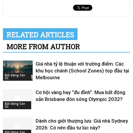
RELATED ARTICLES
MORE FROM AUTHOR
Giá nhà tỷ lệ thuận với trường điểm: Các
khu học chánh (School Zones) top đầu tại
Bất Động Sản
Melbourne
ÚC
Cơ hội vàng hay “đu đỉnh”: Mua bất động
sản Brisbane đón sóng Olympic 2032?
Bất Động Sản
ÚC
Dành cho giới thượng lưu: Giá nhà Sydney
2026: Có nên đầu tư lúc này?
Bất Động Sản