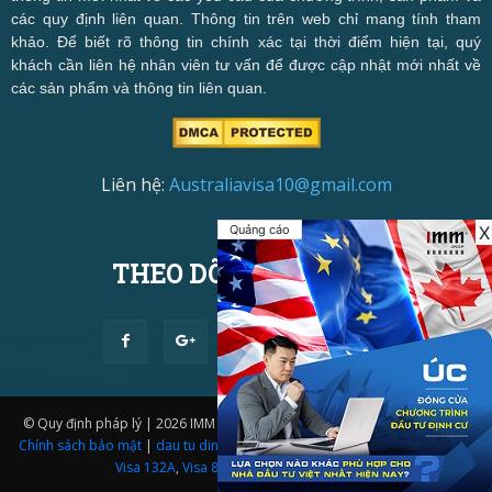
các quy định liên quan. Thông tin trên web chỉ mang tính tham
khảo. Để biết rõ thông tin chính xác tại thời điểm hiện tại, quý
khách cần liên hệ nhân viên tư vấn để được cập nhật mới nhất về
các sản phẩm và thông tin liên quan.
Liên hệ:
Australiavisa10@gmail.com
Quảng cáo
X
THEO DÕI CHÚNG TÔI
© Quy định pháp lý | 2026 IMM Group | Thiết kế website bởi
IMM BDA.
|
Chính sách bảo mật
|
dau tu dinh cu uc
|
Visa 188A
,
Visa 188B
,
Visa 188C
,
Visa 132A
,
Visa 888A
,
Visa 888B
,
Visa 888C