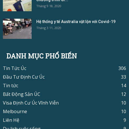
Tháng 9 18, 2020
Hệ thống y tế Australia vật lộn với Covid-19
Tháng 3 11, 2020
DANH MỤC PHỔ BIẾN
Tin Tức Úc
306
Đầu Tư Định Cư Úc
33
Tin tức
14
Bất Động Sản ÚC
12
Visa Định Cư Úc Vĩnh Viễn
10
Melbourne
10
Liên Hệ
9
Du lịch cuộc sống
9