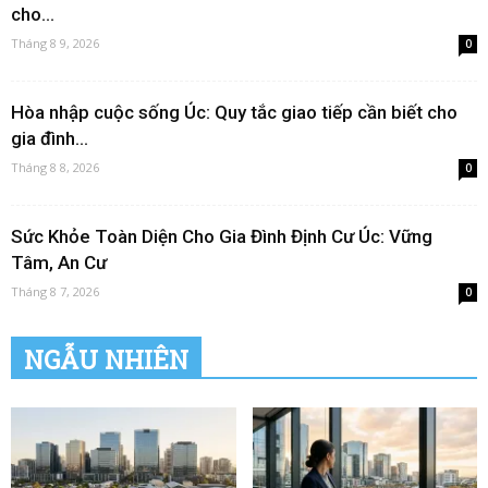
cho...
Tháng 8 9, 2026
0
Hòa nhập cuộc sống Úc: Quy tắc giao tiếp cần biết cho
gia đình...
Tháng 8 8, 2026
0
Sức Khỏe Toàn Diện Cho Gia Đình Định Cư Úc: Vững
Tâm, An Cư
Tháng 8 7, 2026
0
NGẪU NHIÊN