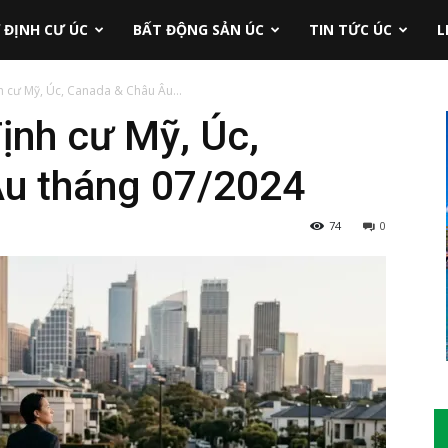
 ĐỊNH CƯ ÚC
BẤT ĐỘNG SẢN ÚC
TIN TỨC ÚC
L
h cư Mỹ, Úc, Canada & Châu Âu...
định cư Mỹ, Úc,
u tháng 07/2024
74
0