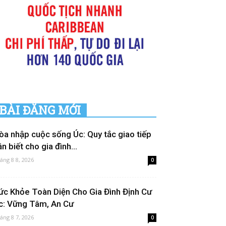
BÀI ĐĂNG MỚI
òa nhập cuộc sống Úc: Quy tắc giao tiếp
n biết cho gia đình...
áng 8 8, 2026
0
ức Khỏe Toàn Diện Cho Gia Đình Định Cư
c: Vững Tâm, An Cư
áng 8 7, 2026
0