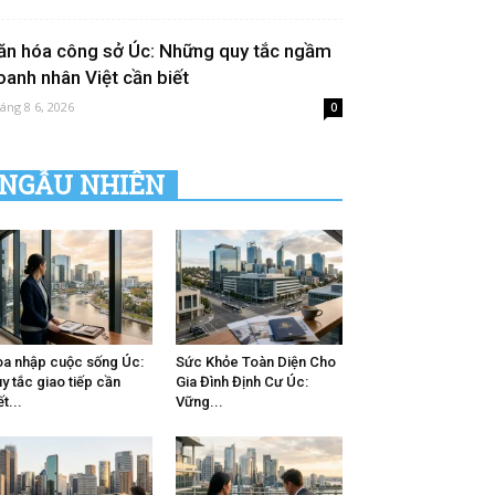
ăn hóa công sở Úc: Những quy tắc ngầm
oanh nhân Việt cần biết
áng 8 6, 2026
0
NGẪU NHIÊN
a nhập cuộc sống Úc:
Sức Khỏe Toàn Diện Cho
y tắc giao tiếp cần
Gia Đình Định Cư Úc:
ết...
Vững...