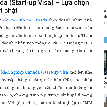
da (Start-up Visa) – Lựa chọn
t chặt
V
d
nh
đầu tư định cư Canada
diện doanh nhân tỉnh
Th
iết chặt. Điển hình, tỉnh bang Saskatchewan yêu
thời gian vận hành doanh nghiệp tối thiểu. Thậm
h doanh nhân vào tháng 2, và Đảo Hoàng tử PEI
chuyển hướng tập trung vào các chương trình lao
 khởi nghiệp Canada (Start-up Visa)
nổi lên như
Hò
này cấp thẳng thường trú nhân (PR), cho phép
Qu
inh sống mà không yêu cầu chứng minh tổng tài
bi
vào đó, chương trình tập trung đánh giá ý tưởng
tư. Với gói dịch vụ hỗ trợ khởi nghiệp từ IMM