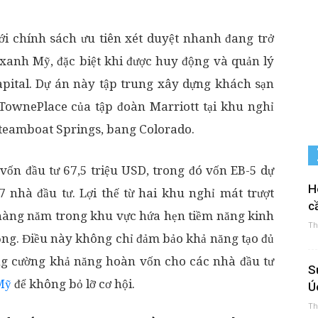
i chính sách ưu tiên xét duyệt nhanh đang trở
 xanh Mỹ, đặc biệt khi được huy động và quản lý
pital. Dự án này tập trung xây dựng khách sạn
TownePlace của tập đoàn Marriott tại khu nghỉ
 Steamboat Springs, bang Colorado.
vốn đầu tư 67,5 triệu USD, trong đó vốn EB-5 dự
H
7 nhà đầu tư. Lợi thế từ hai khu nghỉ mát trượt
cầ
 hàng năm trong khu vực hứa hẹn tiềm năng kinh
Th
ộng. Điều này không chỉ đảm bảo khả năng tạo đủ
ng cường khả năng hoàn vốn cho các nhà đầu tư
S
Mỹ
để không bỏ lỡ cơ hội.
Ú
Th