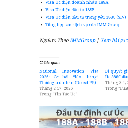
Visa Úc diện doanh nhân 188A
Visa Úc diện đầu tư 188B
Visa Úc diện đầu tư trọng yếu 188C (SIV)
Tổng hợp các dịch vụ của IMM Group
Nguồn: Theo
IMMGroup
|
Xem bài gốc
Có liên quan
National Innovation Visa
Bí quyết g
2026: Cơ hội “lên thẳng”
Úc 888C đầu
Thường trú nhân (Direct PR)
Tháng 3 4, 
Tháng 2 17, 2026
Trong "Luật
Trong "Tin Tức Úc"