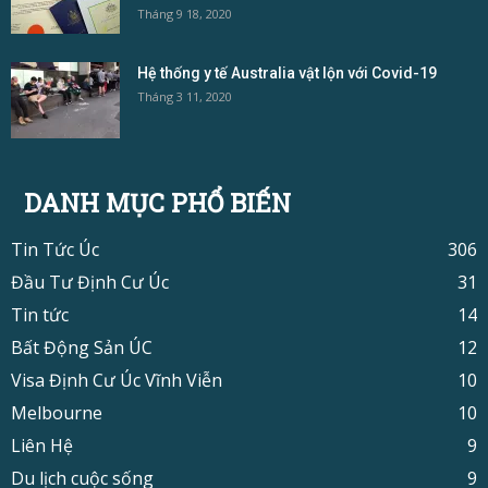
Tháng 9 18, 2020
Hệ thống y tế Australia vật lộn với Covid-19
Tháng 3 11, 2020
DANH MỤC PHỔ BIẾN
Tin Tức Úc
306
Đầu Tư Định Cư Úc
31
Tin tức
14
Bất Động Sản ÚC
12
Visa Định Cư Úc Vĩnh Viễn
10
Melbourne
10
Liên Hệ
9
Du lịch cuộc sống
9