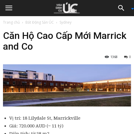
Trang chủ
Bất Động Sản ÚC
Sydney
Căn Hộ Cao Cấp Mới Marrick
and Co
1368
0
Vị trí: 18 Lilydale St, Marrickville
Giá: 720.000 AUD (~ 11 tỷ)
Diện tích: từ 58 m2