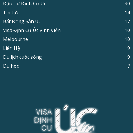
Đầu Tư Định Cư Úc
30
Tin tức
14
Bất Động Sản ÚC
12
Visa Định Cư Úc Vĩnh Viễn
10
Melbourne
10
Liên Hệ
9
Du lịch cuộc sống
9
Du học
7