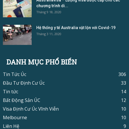
chương trình di...
Tháng 9 18, 2020
Hệ thống y tế Australia vật lộn với Covid-19
Tháng 3 11, 2020
DANH MỤC PHỔ BIẾN
Tin Tức Úc
306
Đầu Tư Định Cư Úc
33
Tin tức
14
Bất Động Sản ÚC
12
Visa Định Cư Úc Vĩnh Viễn
10
Melbourne
10
Liên Hệ
9