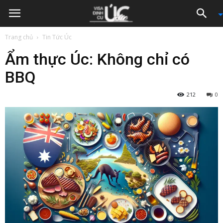
Trang chủ
Tin Tức Úc
Ẩm thực Úc: Không chỉ có
BBQ
212
0