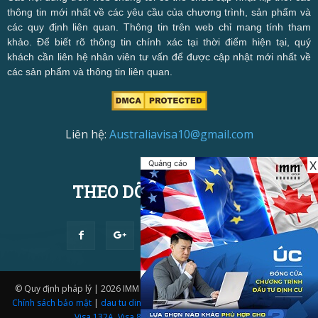
thông tin mới nhất về các yêu cầu của chương trình, sản phẩm và
các quy định liên quan. Thông tin trên web chỉ mang tính tham
khảo. Để biết rõ thông tin chính xác tại thời điểm hiện tại, quý
khách cần liên hệ nhân viên tư vấn để được cập nhật mới nhất về
các sản phẩm và thông tin liên quan.
Liên hệ:
Australiavisa10@gmail.com
Quảng cáo
X
THEO DÕI CHÚNG TÔI
© Quy định pháp lý | 2026 IMM Group | Thiết kế website bởi
IMM BDA.
|
Chính sách bảo mật
|
dau tu dinh cu uc
|
Visa 188A
,
Visa 188B
,
Visa 188C
,
Visa 132A
,
Visa 888A
,
Visa 888B
,
Visa 888C