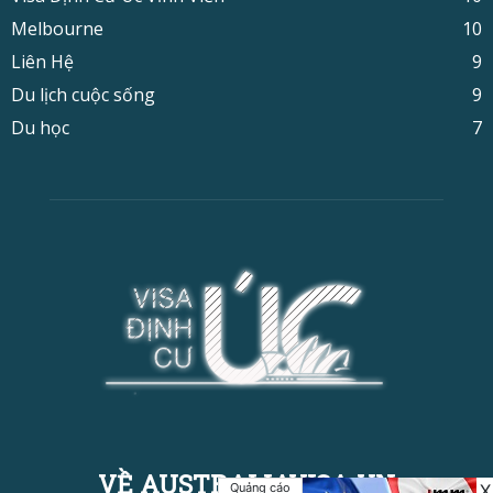
Melbourne
10
Liên Hệ
9
Du lịch cuộc sống
9
Du học
7
VỀ AUSTRALIAVISA.VN
Quảng cáo
X