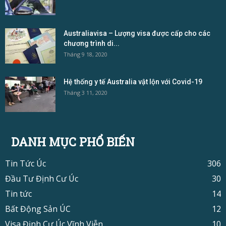
Australiavisa – Lượng visa được cấp cho các
chương trình di...
Tháng 9 18, 2020
Hệ thống y tế Australia vật lộn với Covid-19
Tháng 3 11, 2020
DANH MỤC PHỔ BIẾN
Tin Tức Úc
306
Đầu Tư Định Cư Úc
30
Tin tức
14
Bất Động Sản ÚC
12
Visa Định Cư Úc Vĩnh Viễn
10