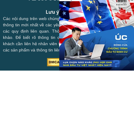
Lưu ý quan trọng:
Các nội dung trên web chúng tôi có thể chưa cập nhật kịp thời các
thông tin mới nhất về các yêu cầu của chương trình, sản phẩm và
các quy định liên quan. Thông tin trên web chỉ mang tính tham
khảo. Để biết rõ thông tin chính xác tại thời điểm hiện tại, quý
khách cần liên hệ nhân viên tư vấn để được cập nhật mới nhất về
các sản phẩm và thông tin liên quan.
Liên hệ:
Australiavisa10@gmail.com
THEO DÕI CHÚNG TÔI